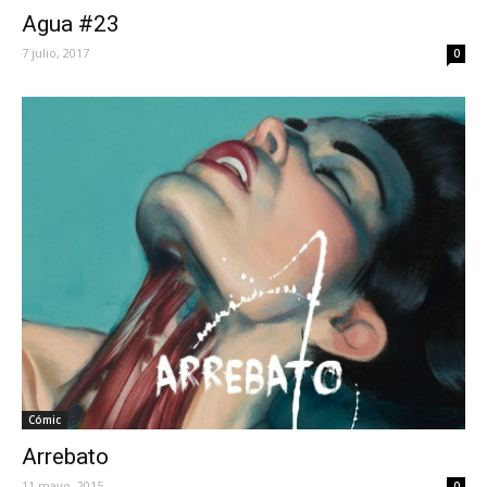
Agua #23
7 julio, 2017
0
Cómic
Arrebato
11 mayo, 2015
0