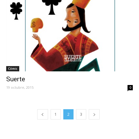
Cómic
Suerte
19 octubre, 2015
0
1
2
3