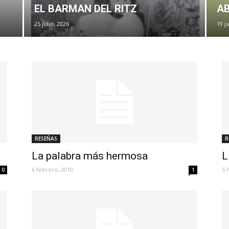
EL BARMAN DEL RITZ
A
25 julio, 2026
19 j
RESEÑAS
R
La palabra más hermosa
L
6 febrero, 2010
5 
0
1