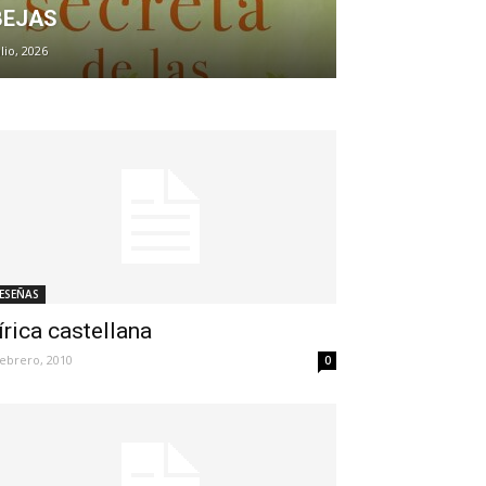
BEJAS
ulio, 2026
ESEÑAS
írica castellana
febrero, 2010
0