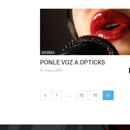
RESEÑAS
PONLE VOZ A OPTICKS
20 mayo, 2009
...
1
78
79
80