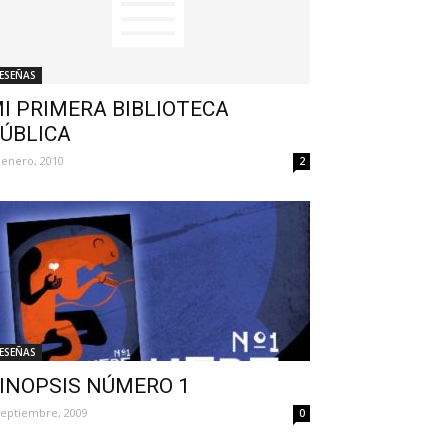
ESEÑAS
I PRIMERA BIBLIOTECA
ÚBLICA
 enero, 2010
2
ESEÑAS
INOPSIS NÚMERO 1
septiembre, 2009
0