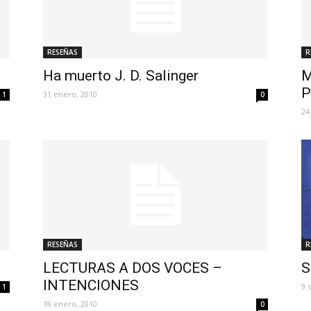
RESEÑAS
R
Ha muerto J. D. Salinger
M
P
31 enero, 2010
1
0
24
RESEÑAS
R
LECTURAS A DOS VOCES –
S
INTENCIONES
9 
1
18 enero, 2010
0