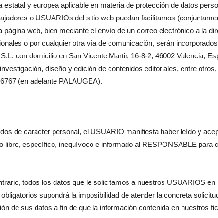
a estatal y europea aplicable en materia de protección de datos pers
abajadores o USUARIOs del sitio web puedan facilitarnos (conjuntam
 página web, bien mediante el envío de un correo electrónico a la dire
ionales o por cualquier otra vía de comunicación, serán incorporados 
 con domicilio en San Vicente Martir, 16-8-2, 46002 Valencia, E
nvestigación, diseño y edición de contenidos editoriales, entre otros,
146767 (en adelante PALAUGEA).
ados de carácter personal, el USUARIO manifiesta haber leído y acep
nto libre, específico, inequívoco e informado al RESPONSABLE para 
trario, todos los datos que le solicitamos a nuestros USUARIOS en lo
s obligatorios supondrá la imposibilidad de atender la concreta solici
n de sus datos a fin de que la información contenida en nuestros f