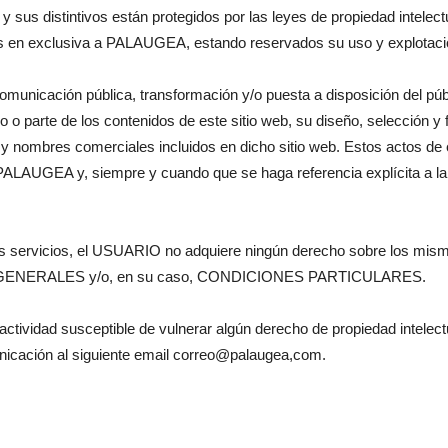
y sus distintivos están protegidos por las leyes de propiedad intelectu
os en exclusiva a PALAUGEA, estando reservados su uso y explotaci
comunicación pública, transformación y/o puesta a disposición del públ
do o parte de los contenidos de este sitio web, su diseño, selección y
y nombres comerciales incluidos en dicho sitio web. Estos actos de 
e PALAUGEA y, siempre y cuando que se haga referencia explícita a l
e los servicios, el USUARIO no adquiere ningún derecho sobre los m
S GENERALES y/o, en su caso, CONDICIONES PARTICULARES.
ividad susceptible de vulnerar algún derecho de propiedad intelectual
icación al siguiente email correo@palaugea,com.