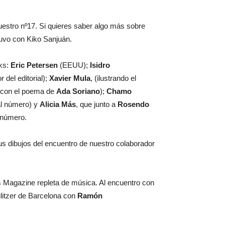
nuestro nº17. Si quieres saber algo más sobre
tuvo con Kiko Sanjuán.
cks:
Eric Petersen
(EEUU);
Isidro
r del editorial);
Xavier Mula
, (ilustrando el
o con el poema de
Ada Soriano
);
Chamo
ual número) y
Alicia Más
, que junto a
Rosendo
 número.
s dibujos del encuentro de nuestro colaborador
 Magazine repleta de música. Al encuentro con
litzer de Barcelona con
Ramón