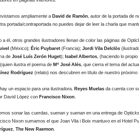
evistamos ampliamente a
David de Ramón
, autor de la portada de 
tra portada/contraportada no puedes dejar de leer la charla que man
o a él, otros grandes ilustradores llenan de color las páginas de Opti
ivel
(México);
Éric Puybaret
(Francia);
Jordi Vila Delclòs
(ilustrado
ma de
José Luís Zerón Huget
);
Isabel Albertos
, (haciendo lo propi
(quien ilustra el poema de
Mª José Alés
, que cierra el tema del act
ínez Rodríguez
(relato) nos descubren en título de nuestro próximo
hay un espacio para una ilustradora.
Reyes Muelas
da cuenta con su
or David López con
Francisco Nixon
.
mos sonar las cuerdas, suenan y suenan en una entrega de Opticks
cisco Nixon sumamos el que Joan Vila i Boix mantuvo en el Hotel Pu
ríguez
,
The New Raemon
.