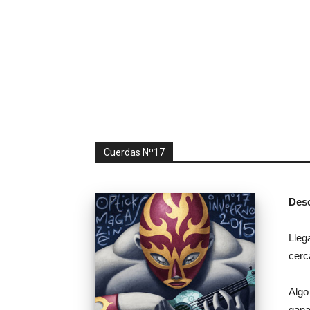
Cuerdas Nº17
Desc
Lleg
cerc
Algo
gana