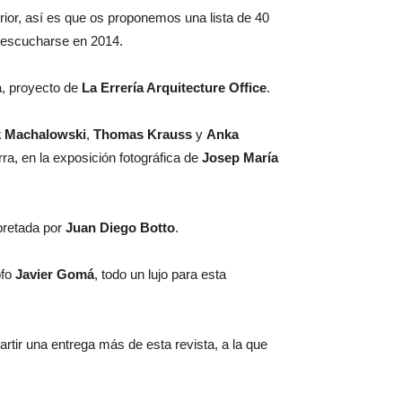
or, así es que os proponemos una lista de 40
n escucharse en 2014.
a, proyecto de
La Errería Arquitecture Office
.
k Machalowski
,
Thomas Krauss
y
Anka
a, en la exposición fotográfica de
Josep María
rpretada por
Juan Diego Botto
.
ofo
Javier Gomá
, todo un lujo para esta
tir una entrega más de esta revista, a la que