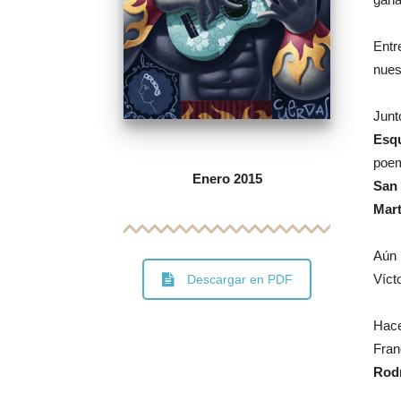
Entr
nues
Junt
Esqu
poe
Enero 2015
San
Mart
Aún 
Víct
Descargar en PDF
Hace
Fran
Rod