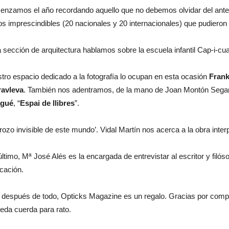
nzamos el año recordando aquello que no debemos olvidar del anteri
os imprescindibles (20 nacionales y 20 internacionales) que pudiero
a sección de arquitectura hablamos sobre la escuela infantil Cap-i-cu
tro espacio dedicado a la fotografía lo ocupan en esta ocasión
Fran
avleva
. También nos adentramos, de la mano de Joan Montón Segarr
agué
, “
Espai de llibres
”.
trozo invisible de este mundo’. Vidal Martín nos acerca a la obra inte
último, Mª José Alés es la encargada de entrevistar al escritor y filós
icación.
, después de todo, Opticks Magazine es un regalo. Gracias por compar
ueda cuerda para rato.