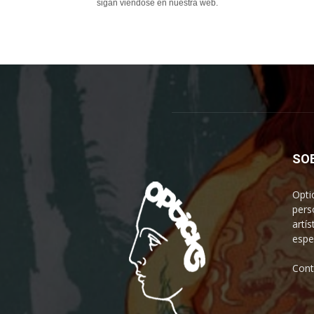
sigan viéndose en nuestra web.
SO
Opti
pers
artís
espe
Cont