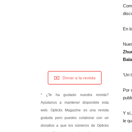
Come
disc
En l
Nues
Zhur
Bal
‘Un 
Donar a la revista
Por 
* ¿Te ha gustado nuestra revista?
publ
Ayúdanos a mantener disponible esta
web. Opticks Magazine es una revista
Y sí
gratuita pero puedes colaborar con un
le q
donativo a que los números de Opticks