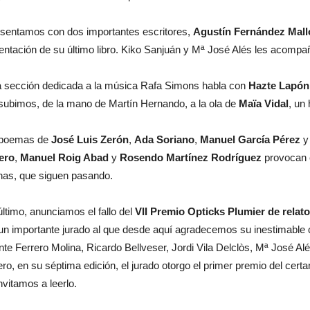
sentamos con dos importantes escritores,
Agustín Fernández Mall
entación de su último libro. Kiko Sanjuán y Mª José Alés les acom
a sección dedicada a la música Rafa Simons habla con
Hazte Lapón
subimos, de la mano de Martín Hernando, a la ola de
Maïa Vidal
, un
 poemas de
José Luis Zerón
,
Ada Soriano
,
Manuel García Pérez
ero
,
Manuel Roig Abad
y
Rosendo Martínez Rodríguez
provocan e
nas, que siguen pasando.
último, anunciamos el fallo del
VII Premio Opticks Plumier de relato
un importante jurado al que desde aquí agradecemos su inestimable 
nte Ferrero Molina, Ricardo Bellveser, Jordi Vila Delclòs, Mª José A
ero, en su séptima edición, el jurado otorgo el primer premio del certam
nvitamos a leerlo.