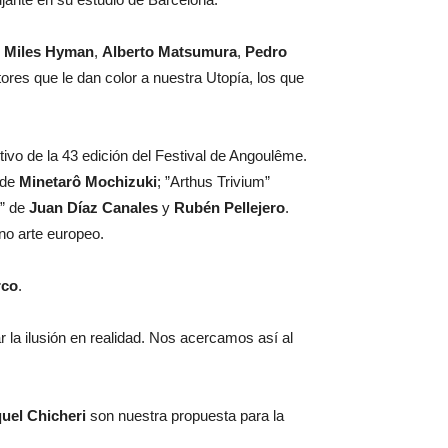
,
Miles Hyman
,
Alberto Matsumura
,
Pedro
ores que le dan color a nuestra Utopía, los que
ivo de la 43 edición del Festival de Angoulême.
 de
Minetarô Mochizuki
; ”Arthus Trivium”
e” de
Juan Díaz Canales
y
Rubén Pellejero
.
no arte europeo.
rco
.
 la ilusión en realidad. Nos acercamos así al
uel Chicheri
son nuestra propuesta para la