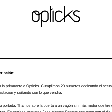
OpticksMagazine.com
ripción:
a la primavera a Opticks. Cumplimos 20 números dedicando el actual 
estación y soñando con lo que vendrá.
u portada,
Tha
nos abre la puerta a un vagón sin más motor que tire 
ores. En páginas interiores Joan Montón Segarra conversa con el dibu