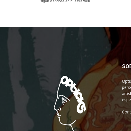
sigan viéndose en nuestra web.
SO
Opti
pers
artís
espe
Cont