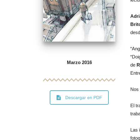
Adri
Brit
desd
“Ang
“Doi
Marzo 2016
de
R
Entr
Nos 
Descargar en PDF
El t
trab
Las 
foto