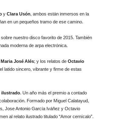
o
y
Clara Usón
, ambos están inmersos en la
pañan en un pequeños tramo de ese camino.
sobre nuestro disco favorito de 2015. También
 hada moderna de arpa electrónica.
y
Maria José Alés
; y los relatos de
Octavio
l latido sincero, vibrante y firme de estas
 ilustrado
. Un año más el premio a contado
colaboración. Formado por Miguel Calatayud,
lés, Jose Antonio García Iváñez y Octavio
en al relato ilustrado titulado “Amor cernícalo”.