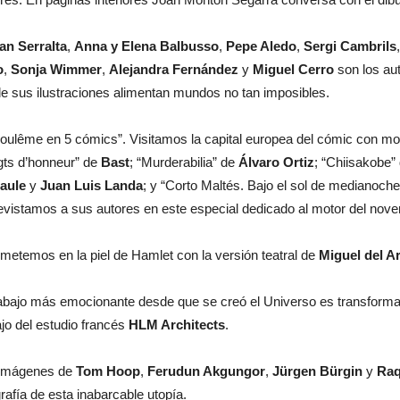
an Serralta
,
Anna y Elena Balbusso
,
Pepe Aledo
,
Sergi Cambrils
o
,
Sonja Wimmer
,
Alejandra Fernández
y
Miguel Cerro
son los aut
e sus ilustraciones alimentan mundos no tan imposibles.
oulême en 5 cómics”. Visitamos la capital europea del cómic con mot
gts d’honneur” de
Bast
; “Murderabilia” de
Álvaro Ortiz
; “Chiisakobe”
aule
y
Juan Luis Landa
; y “Corto Maltés. Bajo el sol de medianoch
evistamos a sus autores en este especial dedicado al motor del nove
metemos en la piel de Hamlet con la versión teatral de
Miguel del A
rabajo más emocionante desde que se creó el Universo es transformar
ajo del estudio francés
HLM Architects
.
imágenes de
Tom Hoop
,
Ferudun Akgungor
,
Jürgen Bürgin
y
Raq
grafía de esta inabarcable utopía.