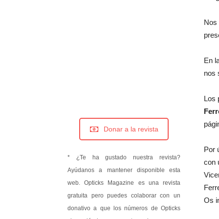
Nos 
pres
En l
nos 
Los
Ferr
pági
Donar a la revista
Por 
* ¿Te ha gustado nuestra revista?
con 
Ayúdanos a mantener disponible esta
Vice
web. Opticks Magazine es una revista
Ferr
gratuita pero puedes colaborar con un
Os i
donativo a que los números de Opticks