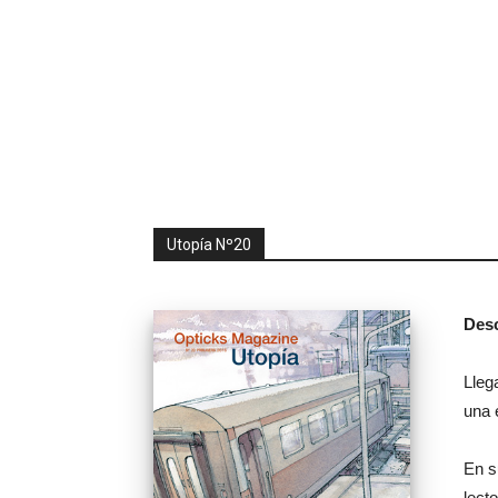
Utopía Nº20
Desc
Lleg
una 
En s
lect