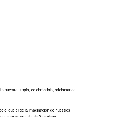
a nuestra utopía, celebrándola, adelantando
de él que el de la imaginación de nuestros
jante en su estudio de Barcelona.