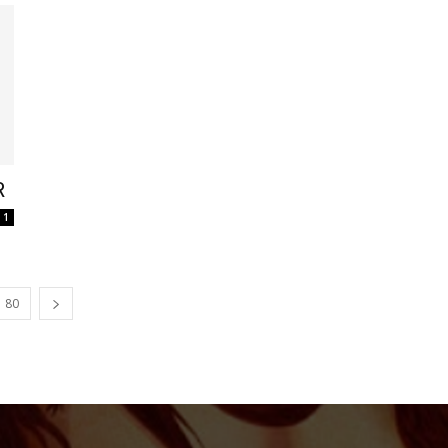
R
1
80