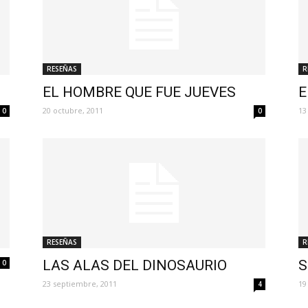
RESEÑAS
R
EL HOMBRE QUE FUE JUEVES
E
20 octubre, 2011
13
0
0
RESEÑAS
R
LAS ALAS DEL DINOSAURIO
S
0
23 septiembre, 2011
19
4