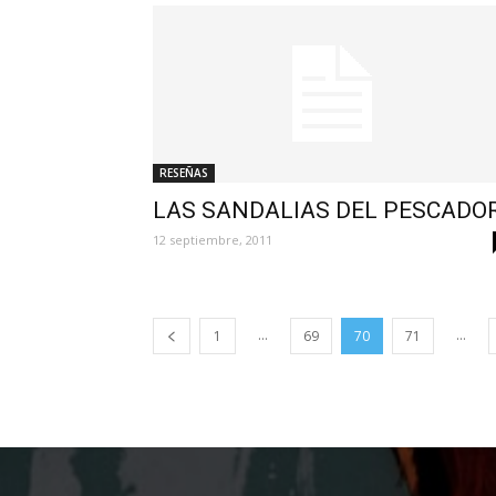
RESEÑAS
LAS SANDALIAS DEL PESCADO
12 septiembre, 2011
...
...
1
69
70
71