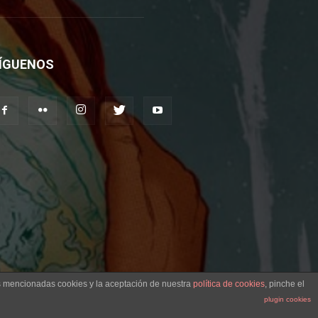
ÍGUENOS
as mencionadas cookies y la aceptación de nuestra
política de cookies
, pinche el
plugin cookies
Aviso legal
Contacto