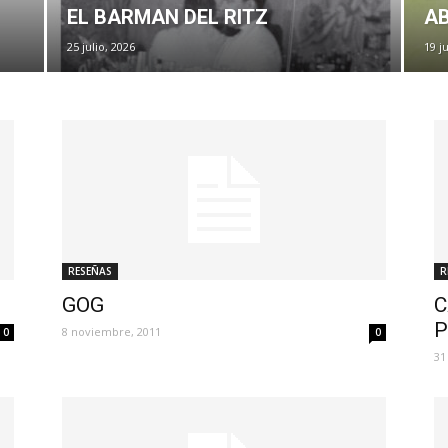
EL BARMAN DEL RITZ
A
25 julio, 2026
19 j
RESEÑAS
R
GOG
C
P
8 noviembre, 2011
0
0
31