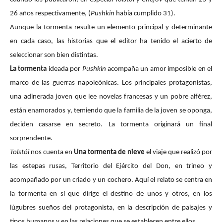
26 años respectivamente, (
Pushkin
había cumplido 31).
Aunque la tormenta resulte un elemento principal y determinante
en cada caso, las historias que el editor ha tenido el acierto de
seleccionar son bien distintas.
La tormenta
ideada por
Pushkin
acompaña un amor imposible en el
marco de las guerras napoleónicas. Los principales protagonistas,
una adinerada joven que lee novelas francesas y un pobre alférez,
están enamorados y, temiendo que la familia de la joven se oponga,
deciden casarse en secreto. La tormenta originará un final
sorprendente.
Tolstói
nos cuenta en
Una tormenta de nieve
el viaje que realizó por
las estepas rusas, Territorio del Ejército del Don, en trineo y
acompañado por un criado y un cochero. Aquí el relato se centra en
la tormenta en sí que dirige el destino de unos y otros, en los
lúgubres sueños del protagonista, en la descripción de paisajes y
tipos humanos y en las relaciones que se establecen entre ellos.