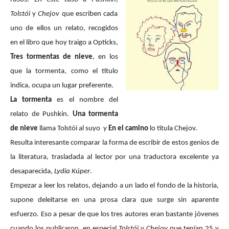
Tolstói
y
Chejov
que escriben cada
uno de ellos un relato, recogidos
en el libro que hoy traigo a Opticks,
Tres tormentas de nieve
, en los
que la tormenta, como el título
indica, ocupa un lugar preferente.
La tormenta
es el nombre del
relato de Pushkin.
Una tormenta
de nieve
llama Tolstói al suyo
y
En el camino
lo titula Chejov.
Resulta interesante comparar la forma de escribir de estos genios de
la literatura, trasladada al lector por una traductora excelente ya
desaparecida,
Lydia Kúper
.
Empezar a leer los relatos, dejando a un lado el fondo de la historia,
supone deleitarse en una prosa clara que surge sin aparente
esfuerzo. Eso a pesar de que los tres autores eran bastante jóvenes
cuando los publicaron, en especial
Tolstói
y
Chejov
que tenían 25 y