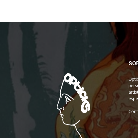
SO
Opti
pers
artís
espe
Cont