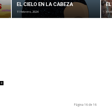
EL CIELO EN LA CABEZA
EL
11 febrero, 2024
4 fe
0
Página 16 de 16