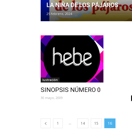
LA NIÑA DE LOS PÁJAROS
25 febrero, 2024
Iustración
SINOPSIS NÚMERO 0
30 mayo, 2009
...
1
14
15
16