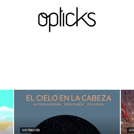
OpticksMagazine.com
IUSTRACIÓN
IU