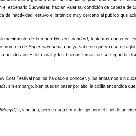
en el escenario Budweiser, hacían valer su condición de cabeza de c
ada de inactividad, estuvo el británico muy cercano al público que a
sentumecimiento de la mano
We are standard
, teníamos ganas de es
en broma lo de
Supersubmarina,
que ya sabe de qué va eso de aglut
s conocidos de Electroviral y los buenos temas de su segundo dis
Low Cost Festival nos los ha dado a conocer, y los anotamos sin dud
nds
, sin embargo, bien pueden pasar por alto, la colilla encendida q
2ManyDj’s
, vino uno, pero es una firma de lujo para el final de un 