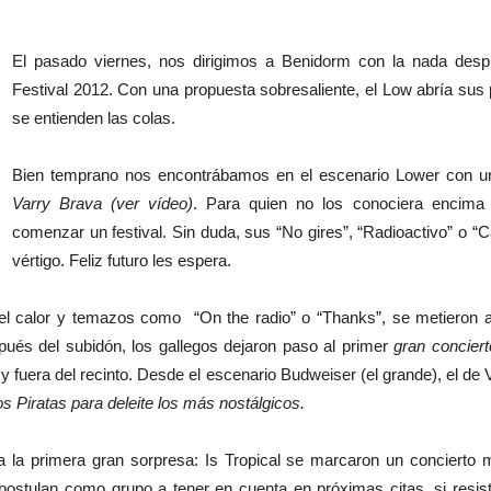
El pasado viernes, nos dirigimos a Benidorm con la nada desp
Festival 2012. Con una propuesta sobresaliente, el Low abría sus
se entienden las colas.
Bien temprano nos encontrábamos en el escenario Lower con un
Varry Brava (ver vídeo)
. Para quien no los conociera encima
comenzar un festival. Sin duda, sus “No gires”, “Radioactivo” o “Ca
vértigo. Feliz futuro les espera.
 el calor y temazos como “On the radio” o “Thanks”, se metieron al 
ués del subidón, los gallegos dejaron paso al primer
gran conciert
y fuera del recinto. Desde el escenario Budweiser (el grande), el d
s Piratas para deleite los más nostálgicos.
a la primera gran sorpresa: Is Tropical se marcaron un conciert
 postulan como grupo a tener en cuenta en próximas citas, si resis