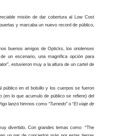
reciable misión de dar cobertura al Low Cost
 puertas y marcaba un nuevo record de público,
os buenos amigos de Opticks, los oriolenses
 de un escenario, una magnífica opción para
lor”, estuvieron muy a la altura de un cartel de
público en el bolsillo y los cuerpos se fueron
o
(en lo que acumulo de público se refiere) del
e Vigo lanzó himnos como
“
Turnedo
” o “
El viaje de
o muy divertido. Con grandes temas como “The
ten un par de conciertos más por estas tierras