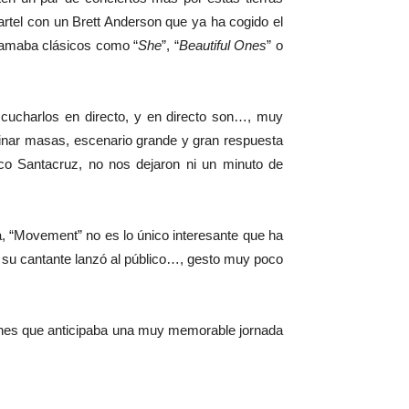
artel con un Brett Anderson que ya ha cogido el
clamaba clásicos como “
She
”, “
Beautiful Ones
” o
cucharlos en directo, y en directo son…, muy
inar masas, escenario grande y gran respuesta
co Santacruz, no nos dejaron ni un minuto de
a, “Movement” no es lo único interesante que ha
ue su cantante lanzó al público…, gesto muy poco
viernes que anticipaba una muy memorable jornada