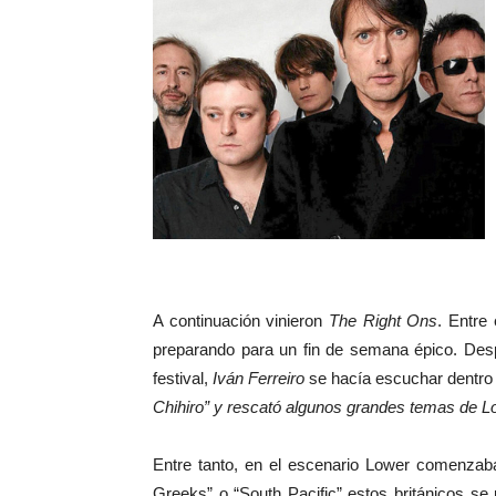
A continuación vinieron
The Right Ons
. Entre
preparando para un fin de semana épico. Desp
festival,
Iván Ferreiro
se hacía escuchar dentro 
Chihiro” y rescató algunos grandes temas de Lo
Entre tanto, en el escenario Lower comenzab
Greeks” o “South Pacific” estos británicos se