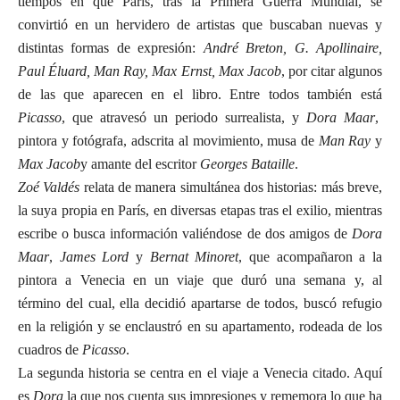
tiempos en que París, tras la Primera Guerra Mundial, se
convirtió en un hervidero de artistas que buscaban nuevas y
distintas formas de expresión:
André Breton, G.
Apollinaire,
Paul Éluard, Man Ray, Max Ernst, Max Jacob
, por citar algunos
de las que aparecen en el libro. Entre todos también está
Picasso
, que atravesó un periodo surrealista, y
Dora Maar
,
pintora y fotógrafa, adscrita al movimiento, musa de
Man Ray
y
Max Jacob
y amante del escritor
Georges
Bataille
.
Zoé Valdés
relata de manera simultánea dos historias: más breve,
la suya propia en París, en diversas etapas tras el exilio, mientras
escribe o busca información valiéndose de dos amigos de
Dora
Maar
,
James Lord
y
Bernat Minoret
, que acompañaron a la
pintora a Venecia en un viaje que duró una semana y, al
término del cual, ella decidió apartarse de todos, buscó refugio
en la religión y se enclaustró en su apartamento, rodeada de los
cuadros de
Picasso
.
La segunda historia se centra en el viaje a Venecia citado. Aquí
es
Dora
la que nos cuenta sus impresiones y rememora lo que ha