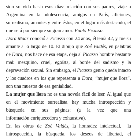
sido su vida hasta esos días: relación con sus padres, viaje a
Argentina en la adolescencia, amigos en París, aficiones,
surrealismo, amantes y entre éstos, en el lugar más destacado, el
que será por siempre su gran amor:
Pablo Picasso
.
Dora Maar
conoció a
Picasso
con 24 años, él tenía 42, y fue su
amante a lo largo de 10. El dibujo que
Zoé Valdés
, en palabras
de
Dora
, nos hace de esa etapa, deja al
Picasso
hombre bastante
mal: mezquino, cruel, egoísta, al borde del sadismo y la
depravación sexual. Sin embargo, el
Picasso
genio queda intacto
y los cuadros en los que representa a
Dora
, “mujer que llora”,
son una muestra de esa genialidad.
La mujer que llora
no es una novela fácil de leer. Al igual que
en el movimiento surrealista, hay mucha introspección y
búsqueda en sus páginas; (a la vez que una
información enriquecedora y exhaustiva).
En las obras de
Zoé Valdés,
la honradez intelectual,
la
introspección, la búsqueda, los deseos de libertad, el