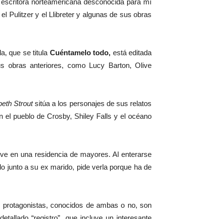
 escritora norteamericana desconocida para mí
 Pulitzer y el Llibreter y algunas de sus obras
a, que se titula
Cuéntamelo todo,
está editada
s obras anteriores, como Lucy Barton, Olive
beth Strout
sitúa a los personajes de sus relatos
n el pueblo de Crosby, Shiley Falls y el océano
ve en una residencia de mayores. Al enterarse
lo junto a su ex marido, pide verla porque ha de
us protagonistas, conocidos de ambas o no, son
etallado “registro”, que incluye un interesante