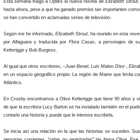
Esta semana traigo a Optiks la nueva novela de
Elizabeth Strout
,
hasta ahora, pese a que ha ganado premios tan importantes como el
se han convertido en aclamadas series de televisión.
Según me he informado,
Elizabeth Strout
, ha reunido en esta novel
por Alfaguara y traducida por
Flora Casas
, a personajes de su
Ketterigge y Bob Burgess.
Al igual que otros escritores, –
Juan Benet, Luis Mateo Díez
-,
Eliza
en un espacio geográfico propio: La región de Maine que limita co
Atlántico.
En Crosby encontramos a Olive Ketterigge que tiene 90 años y vi
de que la escritora Lucy Barton se ha instalado también en el pueb
contarle una historia y puede que le interese escribirla.
Se inicia así una relación en la que las historias se suceden. S
personas corrientes, “vidas no registradas” las llama Olive. Ese d