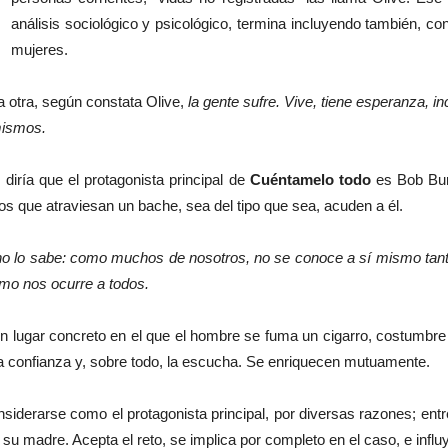
análisis sociológico y psicológico, termina incluyendo también, co
mujeres.
la otra, según constata Olive,
la gente sufre. Vive, tiene esperanza, i
mismos.
o diría que el protagonista principal de
Cuéntamelo todo
es Bob Bur
os que atraviesan un bache, sea del tipo que sea, acuden a él.
l no lo sabe: como muchos de nosotros, no se conoce a sí mismo ta
omo nos ocurre a todos.
 un lugar concreto en el que el hombre se fuma un cigarro, costumb
la confianza y, sobre todo, la escucha. Se enriquecen mutuamente.
derarse como el protagonista principal, por diversas razones; entre
su madre. Acepta el reto, se implica por completo en el caso, e influ