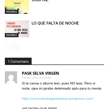
RESEÑAS
LO QUE FALTA DE NOCHE
RESEÑAS
1 Comentario
PASK SELVA VIRGEN
2 enero, 2016 at 4:34 pm
Si te cansa o aburre leer, pues NO leas. Pero si
mola, ojea mi jarabe deletreado apto para tu mente:
https://conociendoapaskselva.wordpress.com/
.
ASÍ DICEN QUE SERÁ