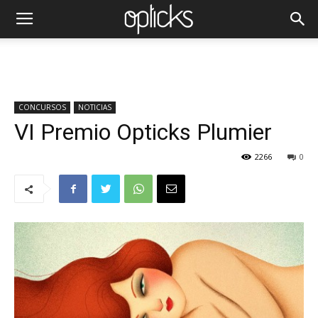
CONCURSOS
NOTICIAS
VI Premio Opticks Plumier
2266
0