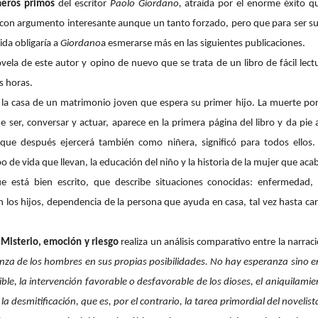
meros primos
del escritor
Paolo
Giordano,
atraída por el enorme éxito qu
ura, con argumento interesante aunque un tanto forzado, pero que para ser s
ida obligaría a
Giordano
a esmerarse más en las siguientes publicaciones.
ovela de este autor y opino de nuevo que se trata de un libro de fácil lectu
s horas.
n la casa de un matrimonio joven que espera su primer hijo. La muerte por
ser, conversar y actuar, aparece en la primera página del libro y da pie 
, que después ejercerá también como niñera, significó para todos ellos.
po de vida que llevan, la educación del niño y la historia de la mujer que aca
ue está bien escrito, que describe situaciones conocidas: enfermedad,
en los hijos, dependencia de la persona que ayuda en casa, tal vez hasta ca
a
Misterio, emoción y riesgo
realiza un análisis comparativo entre la narra
za de los hombres en sus propias posibilidades. No hay esperanza sino en lo
ble, la intervención favorable o desfavorable de los dioses, el aniquilamien
a desmitificación, que es, por el contrario, la tarea primordial del noveli