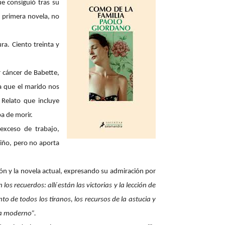
e consiguió tras su
u primera novela,
no
ra. Ciento treinta y
 cáncer de Babette,
a que el marido nos
 Relato que incluye
ba de morir.
 exceso de trabajo,
riño, pero no aporta
ción y la novela actual, expresando su admiración por
s recuerdos: allí están las victorias y la lección de
to de todos los tiranos, los recursos de la astucia y
sta moderno”.