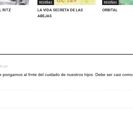
RESEÑAS
RESEÑAS
L RITZ
LA VIDA SECRETA DE LAS
ORBITAL
ABEJAS
:06 pm
 pongamos al frnte del cuidado de nuestros hijos. Debe ser casi como