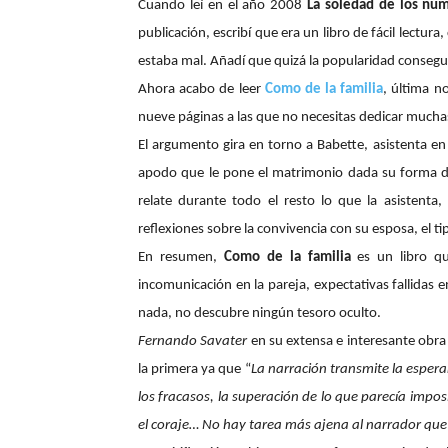
Cuando leí en el año 2008
La soledad de los nú
publicación, escribí que era un libro de fácil lect
estaba mal. Añadí
que quizá la popularidad consegu
Ahora acabo de leer
Como de la familia
, última n
nueve páginas a las que no necesitas dedicar mucha
El argumento gira en torno a Babette, asistenta e
apodo que le pone el matrimonio dada su forma de 
relate durante todo el resto lo que la asistenta
reflexiones sobre la convivencia con su esposa, el ti
En resumen,
Como de la familia
es un libro q
incomunicación en la pareja, expectativas fallidas 
nada, no descubre ningún tesoro oculto.
Fernando Savater
en su extensa e interesante obr
la primera ya que “
La narración transmite la esperan
los fracasos, la superación de lo que parecía imposi
el coraje… No hay tarea más ajena al narrador que l