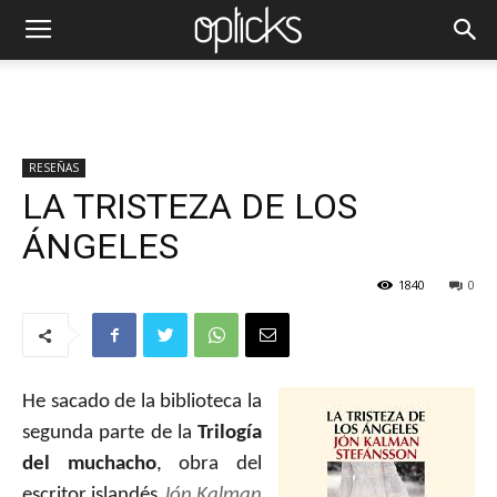
RESEÑAS
LA TRISTEZA DE LOS
ÁNGELES
1840
0
He sacado de la biblioteca la
segunda parte de la
Trilogía
del muchacho
, obra del
escritor islandés
Jón Kalman