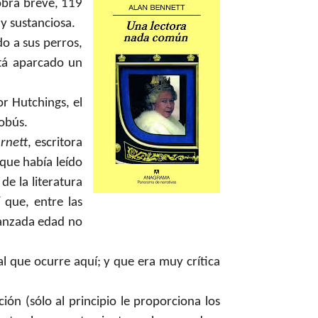
obra breve, 119
y sustanciosa.
do a sus perros,
stá aparcado un
or Hutchings, el
tobús.
rnett
, escritora
 que había leído
e la literatura
í que, entre las
anzada edad no
al que ocurre aquí; y que era muy crítica
ión (sólo al principio le proporciona los