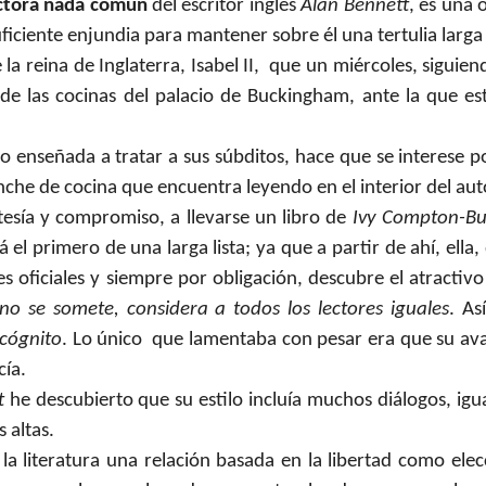
ctora nada común
del escritor inglés
Alan Bennett
, es una 
ficiente enjundia para mantener sobre él una tertulia larga 
la reina de Inglaterra, Isabel II,
que un miércoles, siguien
 de las cocinas del palacio de Buckingham, ante la que e
do enseñada a tratar a sus súbditos, hace que se interese p
nche de cocina que encuentra leyendo en el interior del au
tesía y compromiso, a llevarse un libro de
Ivy
Compton-Bu
á el primero de una larga lista; ya que a partir de ahí, ella,
ficiales y siempre por obligación, descubre el atractivo d
no se somete, considera a todos los lectores iguales
. As
ncógnito
. Lo único
que lamentaba con pesar era que su av
cía.
t
he descubierto que su estilo incluía muchos diálogos, igu
 altas.
a literatura una relación basada en la libertad como elecc