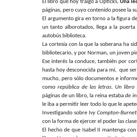
El libro que hoy traigo a Opticks,
Una le
páginas, pero cuyo contenido posee la su
El argumento gira en torno a la figura de 
un tanto alborotados, llega a la puerta
autobús biblioteca.
La cortesía con la que la soberana ha si
bibliotecario, y por Norman, un joven pi
Ese interés la conduce, también por cor
hasta hoy desconocida para mí,
que ser
mucho, pero sólo documentos e informes o
como
república de las
letras
.
Un libro 
páginas de un libro, la reina estaba
de i
le iba a permitir leer todo lo que le apete
Investigando sobre
Ivy
Compton-Burnet
con la forma de ejercer el poder las clases
El hecho de que Isabel II mantenga con l