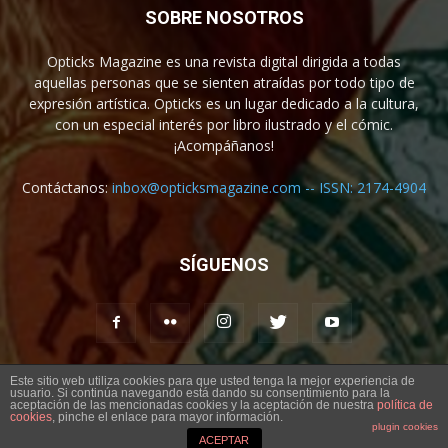
SOBRE NOSOTROS
Opticks Magazine es una revista digital dirigida a todas
aquellas personas que se sienten atraídas por todo tipo de
expresión artística. Opticks es un lugar dedicado a la cultura,
con un especial interés por libro ilustrado y el cómic.
¡Acompáñanos!
Contáctanos:
inbox@opticksmagazine.com -- ISSN: 2174-4904
SÍGUENOS
Este sitio web utiliza cookies para que usted tenga la mejor experiencia de
usuario. Si continúa navegando está dando su consentimiento para la
Aviso legal
Contacto
aceptación de las mencionadas cookies y la aceptación de nuestra
política de
cookies
, pinche el enlace para mayor información.
plugin cookies
© Opticks Magazine 2019
ACEPTAR