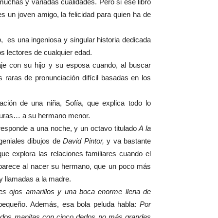
 muchas y variadas cualidades. Pero si ese libro
es un joven amigo, la felicidad para quien ha de
o
, es una ingeniosa y singular historia dedicada
os lectores de cualquier edad.
iaje con su hijo y su esposa cuando, al buscar
as raras de pronunciación difícil basadas en los
ación de una niña, Sofía, que explica todo lo
enturas… a su hermano menor.
orresponde a una noche, y un octavo titulado
A la
 geniales dibujos de
David Pintor,
y va bastante
ue explora las relaciones familiares cuando el
aparece al nacer su hermano, que un poco más
 y llamadas a la madre.
des ojos amarillos y una boca enorme llena de
l pequeño. Además, esa bola peluda habla:
Por
ían dos manitas con cinco dedos no más grandes