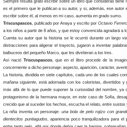
Siempre resulta grato escribir sobre un libro que consideras tiene
es el primero que le publican a su autor, y si, además, ese autor 
escribir sobre él, al menos en mi caso, aumenta en grado sumo.
Triscuspascos
, publicado por Anaya y escrito por
Octavio Ferrer
a los niños a partir de 8 años, y que estoy convencida agradará a l
Cuenta su autor que la historia se le ocurrió durante un largo v
distracciones para aligerar el trayecto, jugaron a inventar palabr
balbuceos del pequeño Marco, que les divirtieran a los tres.
Así nació
Triscuspascos
, que en el libro procede de la imagin
concerniente a dicho personaje: aspecto, aparición, carácter, av
La historia, dividida en siete capítulos, cada uno de los cuales c
mañana siguiente
, está adornada con los coloristas, divertidos y
más allá de lo que puede suponer la curiosidad del nombre, ya q
protagonismo de la hermana mayor, en este caso de Sofía, des
crecido que al suceder los hechos, escucha el relato, entre sustos
La niña inventa un personaje:
una bola de pelo rojizo con gran
dientecitos puntiagudos
, apariencia poco tranquilizadora para e
entre tanto pelo, allá por donde debía caer la barriga, sobresal