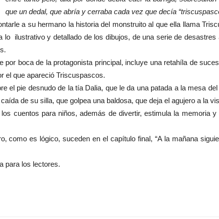
que un dedal, que abría y cerraba cada vez que decía “triscuspas
ontarle a su hermano la historia del monstruito al que ella llama Tr
 a lo ilustrativo y detallado de los dibujos, de una serie de desastr
s.
 por boca de la protagonista principal, incluye una retahíla de suc
or el que apareció Triscuspascos.
bre el pie desnudo de la tía Dalia, que le da una patada a la mesa d
a caída de su silla, que golpea una baldosa, que deja el agujero a la v
los cuentos para niños, además de divertir, estimula la memoria y 
o, como es lógico, suceden en el capítulo final, “A la mañana siguient
 para los lectores.