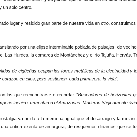
y un solo centro.
o lugar y residido gran parte de nuestra vida en otro, construimos n
ansitando por una elipse interminable poblada de paisajes, de vecino
rte, Las Hurdes, la comarca de Montánchez y el río Tajuña, Hervás, Tr
idos de cigüeñas ocupan las torres metálicas de la electricidad y l
 corazón en ellos, pero sostienen, cada primavera, la vida”.
n las que reencontrarse o recordar. “
Buscadores de horizontes qu
imperio incaico, remontaron el Amazonas. Murieron trágicamente ávid
a nostalgia va unida a la memoria; igual que el desarraigo y la melan
e una crítica exenta de amargura, de resquemor, diríamos que se tr