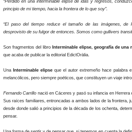
“Perdido en una interminable elipse de idas y regresos, conduzc
principio de mi tiempo, hacia la frontera de lo que soy”.
“El paso del tiempo reduce el tamaño de las imágenes, de 
desprovisto de su fulgor de entonces. Somos como gullivers transi
Son fragmentos del libro
Interminable elipse, geografía de una
que acaba de publicar la editorial EdictOràlia.
Una
Interminable elipse
que el autor extremeño hace palabra en
melancólicos, pero siempre poéticos, que constituyen un viaje intro
Fernando Carrillo
nació en Cáceres y pasó su infancia en Herrera de
Sus raíces familiares, entroncadas a ambos lados de la frontera,
desde donde salió a principios de la década de los ochenta, dete
pensar.
Una forma de sentir y de pensar que, si tenemos en cuenta la defin