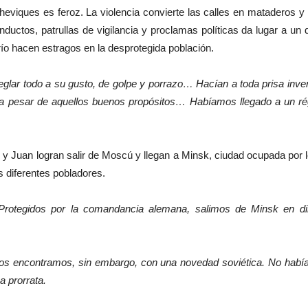
lcheviques es feroz. La violencia convierte las calles en mataderos y
ctos, patrullas de vigilancia y proclamas políticas da lugar a un d
río hacen estragos en la desprotegida población.
glar todo a su gusto, de golpe y porrazo… Hacían a toda prisa inven
 a pesar de aquellos buenos propósitos… Habíamos llegado a un rég
y Juan logran salir de Moscú y llegan a Minsk, ciudad ocupada por l
s diferentes pobladores.
Protegidos por la comandancia alemana, salimos de Minsk en di
 nos encontramos, sin embargo, con una novedad soviética. No había
 prorrata.