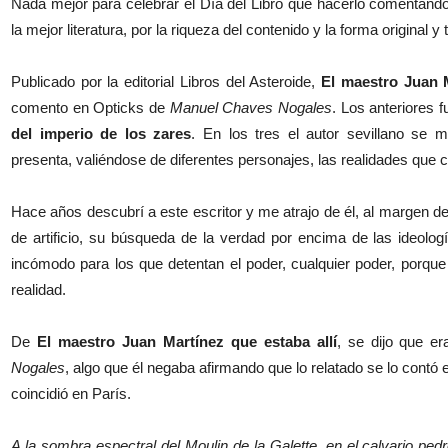
Nada mejor para celebrar el Día del Libro que hacerlo comentand
la mejor literatura, por la riqueza del contenido y la forma original y 
Publicado por la editorial Libros del Asteroide,
El maestro Juan M
comento en Opticks de
Manuel Chaves Nogales
. Los anteriores 
del imperio de los zares
. En los tres el autor sevillano se m
presenta, valiéndose de diferentes personajes, las realidades que c
Hace años descubrí a este escritor y me atrajo de él, al margen de
de artificio, su búsqueda de la verdad por encima de las ideolo
incómodo para los que detentan el poder, cualquier poder, porque
realidad.
De
El maestro Juan Martínez que estaba allí
, se dijo que e
Nogales
, algo que él negaba afirmando que lo relatado se lo contó 
coincidió en París.
A la sombra espectral del Moulin de la Galette, en el calvario ped