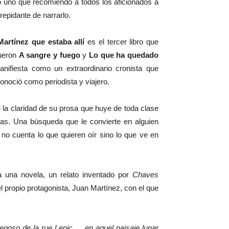
o uno que recomiendo a todos los aficionados a
trepidante de narrarlo.
artínez que estaba allí
es el tercer libro que
fueron
A sangre y fuego
y
Lo que ha quedado
anifiesta como un extraordinario cronista que
onoció como periodista y viajero.
 la claridad de su prosa que huye de toda clase
gías. Una búsqueda que le convierte en alguien
 no cuenta lo que quieren oír sino lo que ve en
ra una novela, un relato inventado por
Chaves
el propio protagonista, Juan Martínez, con el que
regoso de la rue Lepic…, en aquel paisaje lunar