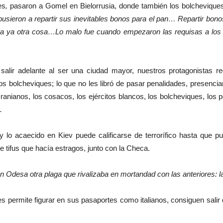
es
,
pasaron a Gomel en Bielorrusia, donde también los bolchevique
usieron a repartir sus inevitables bonos para el pan… Repartir bon
a ya otra cosa…Lo malo fue cuando empezaron las requisas a los alde
salir adelante al ser una ciudad mayor, nuestros protagonistas r
los bolcheviques; lo que no les libró de pasar penalidades, presenci
cranianos, los cosacos, los ejércitos blancos, los bolcheviques, lo
.
y lo acaecido en Kiev puede calificarse de terrorífico hasta que 
 tifus que hacía estragos, junto con la Checa.
en Odesa otra plaga que rivalizaba en mortandad con las anteriores: 
s permite figurar en sus pasaportes como italianos, consiguen salir