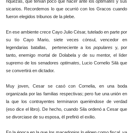
riquezas, que tenían poco que hacer ante los
optimates
y sus
sicarios. Recordemos lo que ocurrió con los Gracos cuando
fueron elegidos tribunos de la plebe.
En ese ambiente crece Cayo Julio César, tutelado en parte por
su tío Cayo Mario, siete veces cónsul, vencedor en
legendarias batallas, perteneciente a los
populares
y, por
tanto, enemigo mortal de Dolabela y de su mentor, el líder
supremo de los senadores
optimates
, Lucio Cornelio Silà que
se convertirá en dictador.
Muy joven, Cesar se casó con Cornelia, en una boda
organizada por las familias respectivas; pero fue una unión en
la que los contrayentes terminaron queriéndose de verdad
(eso dice el libro). De hecho, cuando Sila ordenó a Cesar que
se divorciase de su esposa, él prefirió el exilio.
En la época en la que los macedonios lo eligen como fiscal, ya