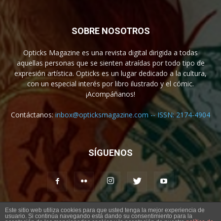
SOBRE NOSOTROS
Opticks Magazine es una revista digital dirigida a todas
aquellas personas que se sienten atraídas por todo tipo de
expresión artística. Opticks es un lugar dedicado a la cultura,
con un especial interés por libro ilustrado y el cómic.
¡Acompáñanos!
Contáctanos:
inbox@opticksmagazine.com -- ISSN: 2174-4904
SÍGUENOS
Este sitio web utiliza cookies para que usted tenga la mejor experiencia de
usuario. Si continúa navegando está dando su consentimiento para la
Aviso legal
Contacto