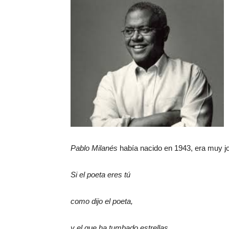
Pablo Milanés
había nacido en 1943, era muy jov
Si el poeta eres tú
como dijo el poeta,
y el que ha tumbado estrellas