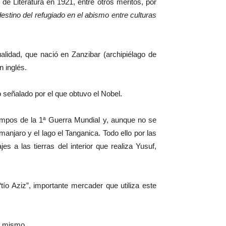
 de Literatura en 1921, entre otros méritos, por
estino del refugiado en el abismo entre culturas
tualidad, que nació en Zanzibar (archipiélago de
n inglés.
 señalado por el que obtuvo el Nobel.
iempos de la 1ª Guerra Mundial y, aunque no se
njaro y el lago el Tanganica. Todo ello por las
s a las tierras del interior que realiza Yusuf,
o Aziz”, importante mercader que utiliza este
lo mismo.