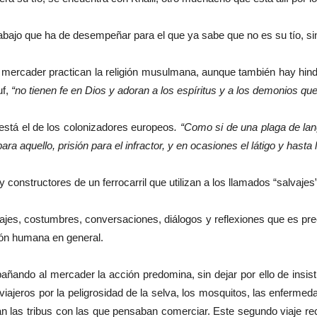
trabajo que ha de desempeñar para el que ya sabe que no es su tío, s
 mercader practican la religión musulmana, aunque también hay hind
uf,
“no tienen fe en Dios y adoran a los espíritus y a los demonios que
 está el de los colonizadores europeos
. “Como si de una plaga de lang
ra aquello, prisión para el infractor, y en ocasiones el látigo y hasta 
y constructores de un ferrocarril que utilizan a los llamados “salvaj
sajes, costumbres, conversaciones, diálogos y reflexiones que es pre
ión humana en general.
ñando al mercader la acción predomina, sin dejar por ello de insist
viajeros por la peligrosidad de la selva, los mosquitos, las enfermed
n las tribus con las que pensaban comerciar. Este segundo viaje re