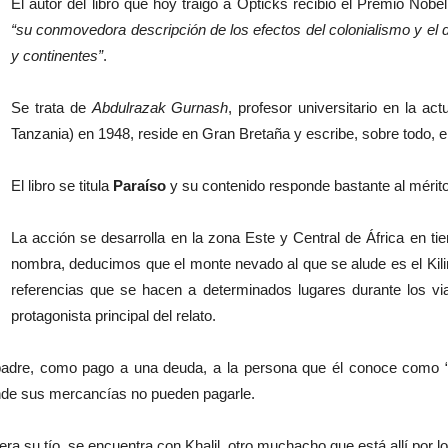
El autor del libro que hoy traigo a Opticks recibió el Premio Nobel
“su conmovedora descripción de los efectos del colonialismo y el d
y continentes”
.
Se trata de
Abdulrazak Gurnash
, profesor universitario en la ac
Tanzania) en 1948, reside en Gran Bretaña y escribe, sobre todo, e
El libro se titula
Paraíso
y su contenido responde bastante al mérito
La acción se desarrolla en la zona Este y Central de África en t
nombra, deducimos que el monte nevado al que se alude es el Kilima
referencias que se hacen a determinados lugares durante los viaje
protagonista principal del relato.
adre, como pago a una deuda, a la persona que él conoce como “tí
nde sus mercancías no pueden pagarle.
dera su tío, se encuentra con Khalil, otro muchacho que está allí por 