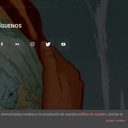
ÍGUENOS
as mencionadas cookies y la aceptación de nuestra
política de cookies
, pinche el
plugin cookies
Aviso legal
Contacto