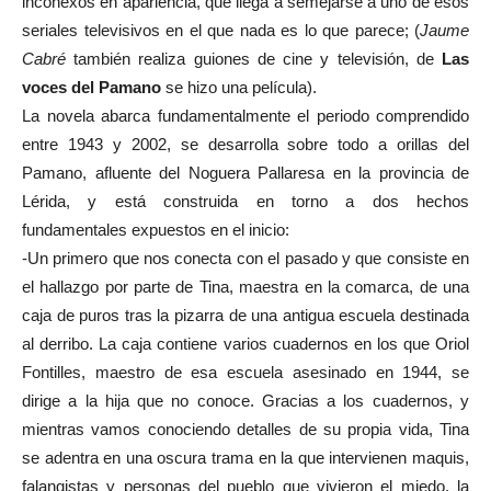
inconexos en apariencia, que llega a semejarse a uno de esos
seriales televisivos en el que nada es lo que parece; (
Jaume
Cabré
también realiza guiones de cine y televisión, de
Las
voces del Pamano
se hizo una película).
La novela abarca fundamentalmente el periodo comprendido
entre 1943 y 2002, se desarrolla sobre todo a orillas del
Pamano, afluente del Noguera Pallaresa en la provincia de
Lérida, y está construida en torno a dos hechos
fundamentales expuestos en el inicio:
-Un primero que nos conecta con el pasado y que consiste en
el hallazgo por parte de Tina, maestra en la comarca, de una
caja de puros tras la pizarra de una antigua escuela destinada
al derribo. La caja contiene varios cuadernos en los que Oriol
Fontilles, maestro de esa escuela asesinado en 1944, se
dirige a la hija que no conoce. Gracias a los cuadernos, y
mientras vamos conociendo detalles de su propia vida, Tina
se adentra en una oscura trama en la que intervienen maquis,
falangistas y personas del pueblo que vivieron el miedo, la