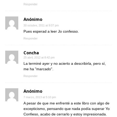
Responder
Anónimo
30 octubre, 2011 at 9:07 pm
Pues esperad a leer Jo confesso.
Responder
Concha
25 abril, 2012 at 8:42 pm
La terminé ayer y no acierto a describirla, pero sí,
me ha "marcado".
Responder
Anónimo
7 marzo, 2013 at 5:10 pm
A pesar de que me enfrenté a este libro con algo de
excepticismo, pensando que nada podía superar Yo
Confieso, acabo de cerrarlo y estoy impresionada.