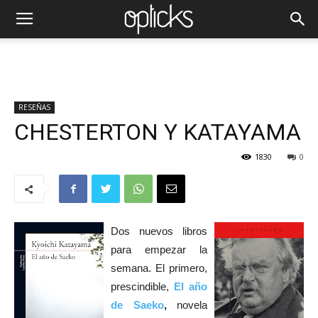
RESEÑAS
CHESTERTON Y KATAYAMA
1830
0
Dos nuevos libros
para empezar la
semana. El primero,
prescindible,
El año
de Saeko
,
novela