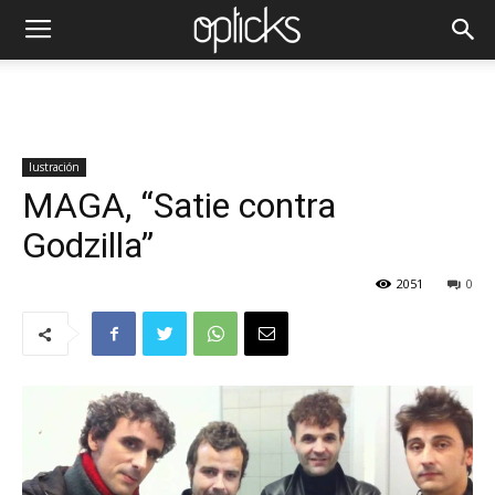
Iustración
MAGA, “Satie contra
Godzilla”
2051
0