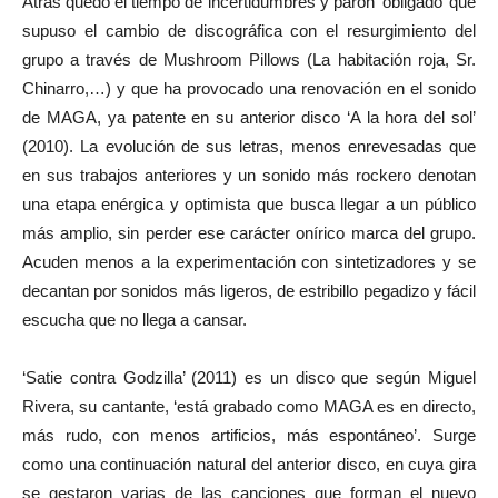
Atrás quedó el tiempo de incertidumbres y parón ‘obligado’ que
supuso el cambio de discográfica con el resurgimiento del
grupo a través de Mushroom Pillows (La habitación roja, Sr.
Chinarro,…) y que ha provocado una renovación en el sonido
de MAGA, ya patente en su anterior disco ‘A la hora del sol’
(2010). La evolución de sus letras, menos enrevesadas que
en sus trabajos anteriores y un sonido más rockero denotan
una etapa enérgica y optimista que busca llegar a un público
más amplio, sin perder ese carácter onírico marca del grupo.
Acuden menos a la experimentación con sintetizadores y se
decantan por sonidos más ligeros, de estribillo pegadizo y fácil
escucha que no llega a cansar.
‘Satie contra Godzilla’ (2011) es un disco que según Miguel
Rivera, su cantante, ‘está grabado como MAGA es en directo,
más rudo, con menos artificios, más espontáneo’. Surge
como una continuación natural del anterior disco, en cuya gira
se gestaron varias de las canciones que forman el nuevo