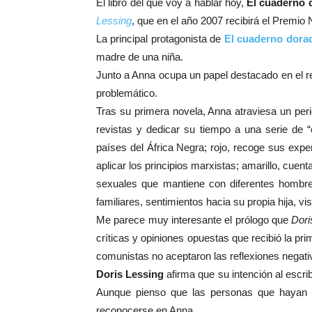
El libro del que voy a hablar hoy,
El cuaderno 
Lessing
, que en el año 2007 recibirá el Premio 
La principal protagonista de
El cuaderno dora
madre de una niña.
Junto a Anna ocupa un papel destacado en el re
problemático.
Tras su primera novela, Anna atraviesa un peri
revistas y dedicar su tiempo a una serie de “
países del África Negra; rojo, recoge sus expe
aplicar los principios marxistas; amarillo, cuen
sexuales que mantiene con diferentes hombres
familiares, sentimientos hacia su propia hija, vi
Me parece muy interesante el prólogo que
Dori
críticas y opiniones opuestas que recibió la p
comunistas no aceptaron las reflexiones negativa
Doris Lessing
afirma que su intención al escrib
Aunque pienso que las personas que hayan so
reconocerse en Anna.