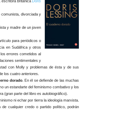
 escritora británica
Doris
e comunista, divorciada y
nista y madre de un joven
rtículo para periódicos o
cia en Sudáfrica y otros
 los errores cometidos al
relaciones sentimentales y
mistad con Molly y problemas de ésta y de sus
de los cuatro anteriores.
derno dorado
. En él se defiende de las muchas
omo un estandarte del feminismo combativo y los
 (gran parte del libro es autobiográfico).
inismo ni echar por tierra la ideología marxista.
e cualquier credo o partido político, podrán