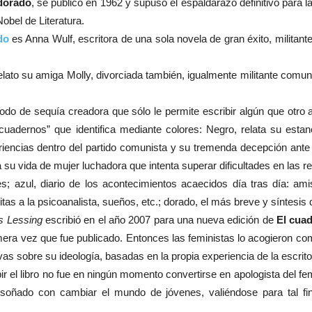
dorado
, se publicó en 1962 y supuso el espaldarazo definitivo para la
Nobel de Literatura.
do
es Anna Wulf, escritora de una sola novela de gran éxito, militant
lato su amiga Molly, divorciada también, igualmente militante comu
odo de sequía creadora que sólo le permite escribir algún que otro a
cuadernos” que identifica mediante colores: Negro, relata su estan
riencias dentro del partido comunista y su tremenda decepción ante
ta su vida de mujer luchadora que intenta superar dificultades en las 
; azul, diario de los acontecimientos acaecidos día tras día: a
sitas a la psicoanalista, sueños, etc.; dorado, el más breve y síntesis 
s Lessing
escribió en el año 2007 para una nueva edición de
El cua
rimera vez que fue publicado. Entonces las feministas lo acogieron c
s sobre su ideología, basadas en la propia experiencia de la escritora
ir el libro no fue en ningún momento convertirse en apologista del fem
ñado con cambiar el mundo de jóvenes, valiéndose para tal fin d