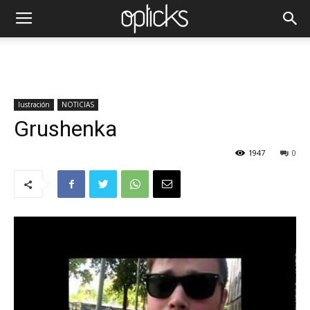
Iustración
NOTICIAS
Grushenka
1947
0