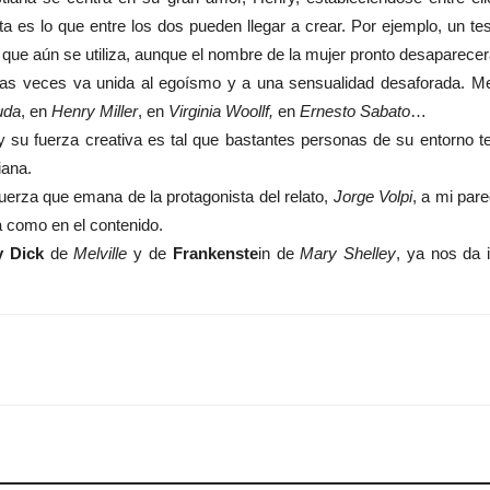
 es lo que entre los dos pueden llegar a crear. Por ejemplo, un te
y que aún se utiliza, aunque el nombre de la mujer pronto desaparece
as veces va unida al egoísmo y a una sensualidad desaforada. Me 
uda
, en
Henry Miller
, en
Virginia Woollf,
en
Ernesto Sabato
…
y su fuerza creativa es tal que bastantes personas de su entorno t
iana.
fuerza que emana de la protagonista del relato,
Jorge Volpi
, a mi par
ma como en el contenido.
 Dick
de
Melville
y de
Frankenste
in de
Mary Shelley
, ya nos da 