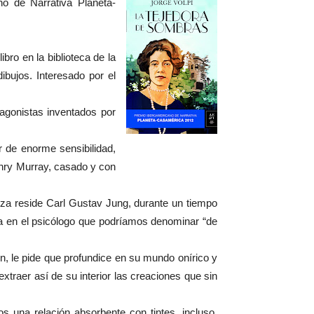
o de Narrativa Planeta-
ro en la biblioteca de la
ibujos. Interesado por el
agonistas inventados por
r de enorme sensibilidad,
enry Murray, casado y con
Suiza reside Carl Gustav Jung, durante un tiempo
ora en el psicólogo que podríamos denominar “de
, le pide que profundice en su mundo onírico y
traer así de su interior las creaciones que sin
s una relación absorbente con tintes, incluso,