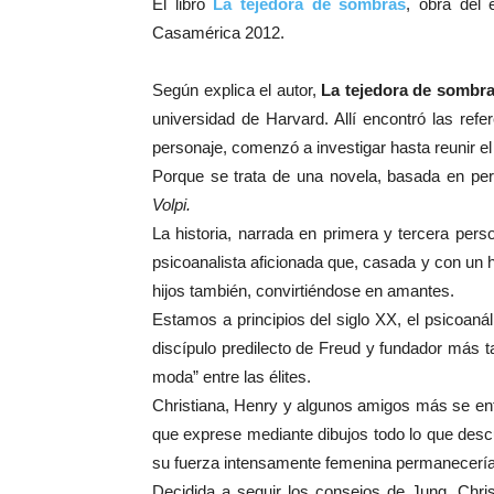
El libro
La tejedora de sombras
, obra del 
Casamérica 2012.
Según explica el autor,
La tejedora de sombr
universidad de Harvard. Allí encontró las ref
personaje, comenzó a investigar hasta reunir el m
Porque se trata de una novela, basada en pers
Volpi.
La historia, narrada en primera y tercera pers
psicoanalista aficionada que, casada y con un 
hijos también, convirtiéndose en amantes.
Estamos a principios del siglo XX, el psicoanál
discípulo predilecto de Freud y fundador más t
moda” entre las élites.
Christiana, Henry y algunos amigos más se ent
que exprese mediante dibujos todo lo que descu
su fuerza intensamente femenina permanecería
Decidida a seguir los consejos de Jung, Chris