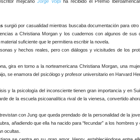
escritor mejicano
Jorge Volpi
ha recibido el Premio Iberoamerican
as
surgió por casualidad mientras buscaba documentación para otro lib
erencias a Christiana Morgan y los cuadernos con algunos de sus d
aterial suficiente que le permitiera escribir la novela.
onas y hechos reales, pero con diálogos y vicisitudes de los prot
ona, gira en torno a la norteamericana Christiana Morgan, una muje
hijo, se enamora del psicólogo y profesor universitario en Harvard H
isis y la psicología del inconsciente tienen gran importancia y en 
arde de la escuela psicoanalítica rival de la vienesa, convertido ah
revistan con Jung que queda prendado de la personalidad de la joven
bra, añadiendo que ella ha nacido para “fecundar” a los hombres y ex
n ocultas.
tiana se centra en su gran amor, Henry, estableciéndose entre ello