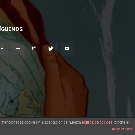
ÍGUENOS
as mencionadas cookies y la aceptación de nuestra
política de cookies
, pinche el
plugin cookies
Aviso legal
Contacto