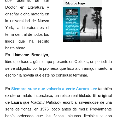
que, además de ser
Doctor en Literatura y
enseñar dicha materia en
la universidad de Nueva
York, la Literatura es el
tema central de todos los
libros que ha escrito
hasta ahora.
En
Llámame Brooklyn
,
libro que hace algún tiempo presenté en Opticks, un periodista
se ve obligado, por la promesa que hizo a un amigo muerto, a
escribir la novela que éste no consiguió terminar.
En
Siempre supe que volvería a verte Aurora Lee
también
existe un relato inconcluso, un relato real titulado
El original
de Laura
que
Vladimir Nabokov
escribía, sirviéndose de una
serie de fichas, en 1975, poco antes de morir. Previamente
había ordenado que las fichas, algunas ilegibles y con