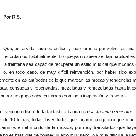
Por R.S.
Que, en la vida, todo es cíclico y todo termina por volver es un
recordarnos habitualmente. Lo que ya no suele ser tan habitual 
la treintena sea capaz de recuperar un estilo musical que mucho
o, en todo caso, de muy difícil reinvención, por haber sido e
ntemente en las antípodas de lo que marcan las modas y tendencias m
sas, pensadas y repensadas, mezcladas y remezcladas hasta la ex
contrar un grupo
noise
guitarrero con tanta inspiración y frescura.
 el segundo disco de la fantástica banda galesa
Joanna Gruesome
,
us solo 10 temas, todas las virtudes que forjaron un género que mar
 caminos en el mundo de la música, por muy transitados que haya
ta no es más que de conseguir algo muy sencillo y muy difícil a la vez