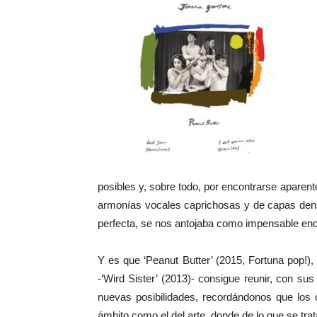
posibles y, sobre todo, por encontrarse apare
armonías vocales caprichosas y de capas den
perfecta, se nos antojaba como impensable en
Y es que ‘Peanut Butter’ (2015, Fortuna pop!),
-‘Wird Sister’ (2013)- consigue reunir, con s
nuevas posibilidades, recordándonos que los
ámbito como el del arte, donde de lo que se tra