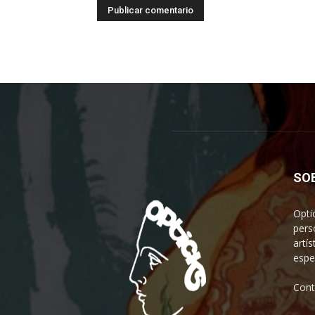
SO
Opti
pers
artís
espe
Cont