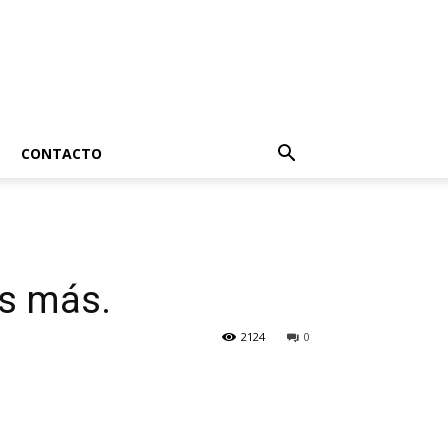
CONTACTO
s más.
2124
0