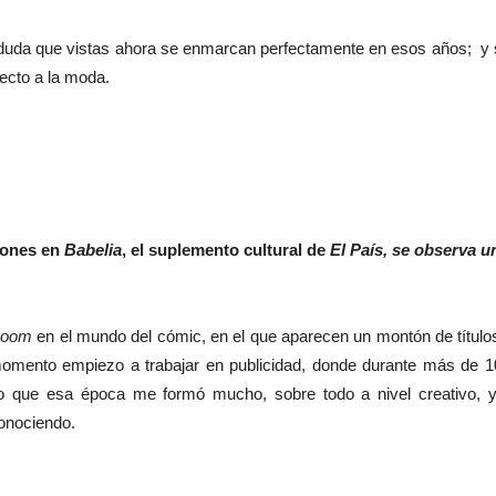
duda que vistas ahora se enmarcan perfectamente en esos años; y sí 
ecto a la moda.
iones en
Babelia
, el suplemento cultural de
El País,
se observa un
boom
en el mundo del cómic, en el que aparecen un montón de título
 momento empiezo a trabajar en publicidad, donde durante más de 1
so que esa época me formó mucho, sobre todo a nivel creativo, 
conociendo.