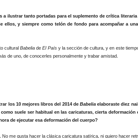
 a ilustrar tanto portadas para el suplemento de crítica literari
de ellos, y siempre como telón de fondo para acompañar a una
o cultural
Babelia
de
El País
y la sección de cultura, y en este tiemp
n más de uno, de conocerles personalmente y trabar amistad.
trar los 10 mejores libros del 2014 de
Babelia
elaboraste diez na
 como suele ser habitual en las caricaturas, cierta deformación 
hora de ejecutar esa deformación del cuerpo?
 No me gusta hacer la clásica caricatura satírica, ni quiero hacer ret