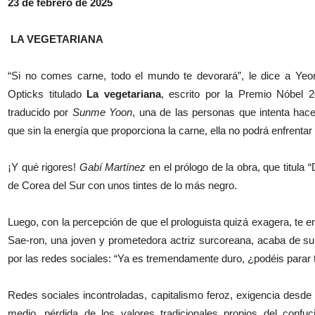
23 de febrero de 2025
LA VEGETARIANA
“Si no comes carne, todo el mundo te devorará”, le dice a Yeong
Opticks titulado
La vegetariana
, escrito por la Premio Nóbel
traducido por
Sunme Yoon
, una de las personas que intenta hace
que sin la energía que proporciona la carne, ella no podrá enfrentar
¡Y qué rigores!
Gabí Martínez
en el prólogo de la obra, que titula
de Corea del Sur con unos tintes de lo más negro.
Luego, con la percepción de que el prologuista quizá exagera, te e
Sae-ron, una joven y prometedora actriz surcoreana, acaba de sui
por las redes sociales: “Ya es tremendamente duro, ¿podéis parar 
Redes sociales incontroladas, capitalismo feroz, exigencia desde l
medio, pérdida de los valores tradicionales propios del confuci