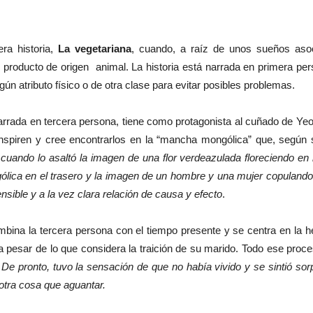
era historia,
La vegetariana
, cuando, a raíz de unos sueños asoc
r producto de origen animal. La historia está narrada en primera pe
ún atributo físico o de otra clase para evitar posibles problemas.
arrada en tercera persona, tiene como protagonista al cuñado de Yeo
inspiren y cree encontrarlos en la “mancha mongólica” que, según
ando lo asaltó la imagen de una flor verdeazulada floreciendo en 
lica en el trasero y la imagen de un hombre y una mujer copulando
sible y a la vez clara relación de causa y efecto
.
mbina la tercera persona con el tiempo presente y se centra en la 
 a pesar de lo que considera la traición de su marido. Todo ese proces
:
De pronto, tuvo la sensación de que no había vivido y se sintió sor
otra cosa que aguantar.