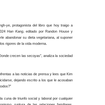
h-ye, protagonista del libro que hoy traigo a
 2024
Han Kang
, editado por Randon House y
rle abandonar su dieta vegetariana, al suponer
 los rigores de la vida moderna.
 “Donde crecen las secoyas”, analiza la sociedad
nfrentas a las noticias de prensa y lees que Kim
cidarse, dejando escrito a los que le acosaban
todos?”
a cuna de triunfo social y laboral por cualquier
onismo, ruptura de las relaciones familiares,