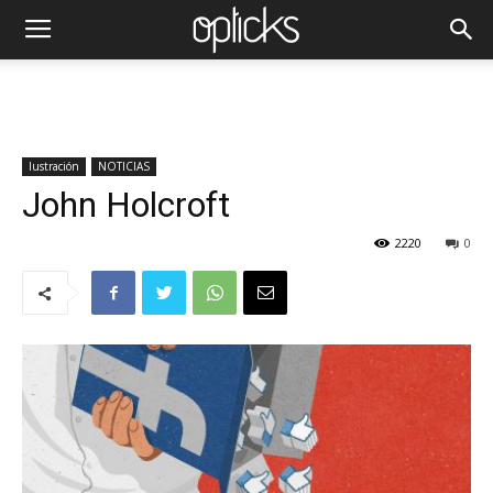
Iustración
NOTICIAS
John Holcroft
2220
0