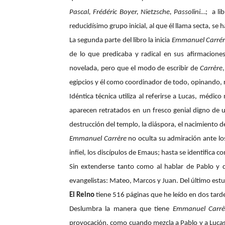
Pascal, Frédéric Boyer, Nietzsche, Passolini
…;
a li
reducidísimo grupo inicial, al que él llama secta, s
La segunda parte del libro la inicia
Emmanuel Carrér
de lo que predicaba y radical en sus afirmaciones
novelada, pero que el modo de escribir de
Carrère
egipcios y él como coordinador de todo, opinando, 
Idéntica técnica utiliza al referirse a Lucas, médi
aparecen retratados en un fresco genial digno de un
destrucción del templo, la diáspora, el nacimiento de 
Emmanuel Carrère
no oculta su admiración ante los
infiel, los discípulos de Emaus; hasta se identifica c
Sin extenderse tanto como al hablar de Pablo y de
evangelistas: Mateo, Marcos y Juan. Del último estu
El Reino
tiene 516 páginas que he leído en dos tardes
Deslumbra la manera que tiene
Emmanuel Carrè
provocación, como cuando mezcla a Pablo y a Lucas 