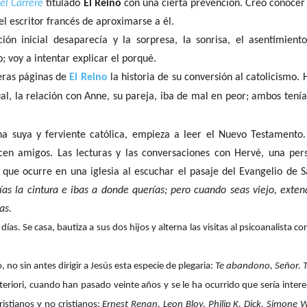
l Carrère
titulado
El Reino
con una cierta prevención. Creo conocer
 escritor francés de aproximarse a él.
n inicial desaparecía y la sorpresa, la sonrisa, el asentimiento,
 voy a intentar explicar el porqué.
eras páginas de
El Reino
la historia de su conversión al catolicismo.
al, la relación con Anne, su pareja, iba de mal en peor; ambos tení
ina suya y ferviente católica, empieza a leer el Nuevo Testamento
en amigos. Las lecturas y las conversaciones con Hervé, una perso
 que ocurre en una iglesia al escuchar el pasaje del Evangelio de 
as la cintura e ibas a donde querías; pero cuando seas viejo, exte
as.
ías. Se casa, bautiza a sus dos hijos y alterna las visitas al psicoanalista co
no sin antes dirigir a Jesús esta especie de plegaria:
Te abandono, Señor. 
eriori, cuando han pasado veinte años y se le ha ocurrido que sería interes
cristianos y no cristianos:
Ernest Renan, Leon Bloy, Philip K. Dick, Simone We