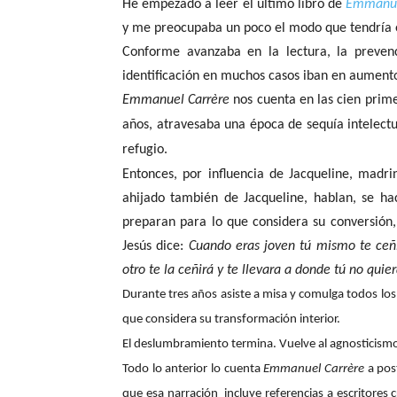
He empezado a leer el último libro de
Emmanue
y me preocupaba un poco el modo que tendría el
Conforme avanzaba en la lectura, la prevenció
identificación en muchos casos iban en aumento;
Emmanuel Carrère
nos cuenta en las cien prim
años, atravesaba una época de sequía intelectu
refugio.
Entonces, por influencia de Jacqueline, madr
ahijado también de Jacqueline, hablan, se hac
preparan para lo que considera su conversión,
Jesús dice:
Cuando eras joven tú mismo te ceñí
otro te la ceñirá y te llevara a donde tú no quier
Durante tres años asiste a misa y comulga todos los d
que considera su transformación interior.
El deslumbramiento termina. Vuelve al agnosticismo, 
Todo lo anterior lo cuenta
Emmanuel Carrère
a post
que esa narración
incluye referencias a escritores 