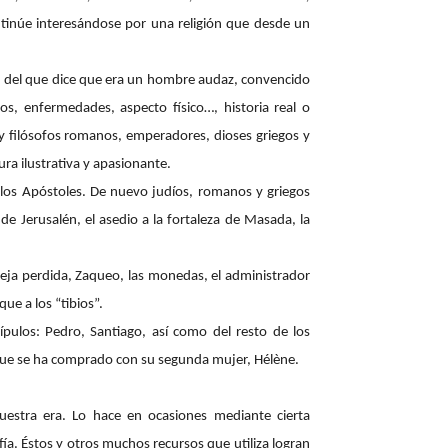
ontinúe interesándose por una religión que desde un
so, del que dice que era un hombre audaz, convencido
os, enfermedades, aspecto físico…, historia real o
s y filósofos romanos, emperadores, dioses griegos y
a ilustrativa y apasionante.
 los Apóstoles. De nuevo judíos, romanos y griegos
de Jerusalén, el asedio a la fortaleza de Masada, la
veja perdida, Zaqueo, las monedas, el administrador
ue a los “tibios”.
ípulos: Pedro, Santiago, así como del resto de los
s que se ha comprado con su segunda mujer, Hélène.
uestra era. Lo hace en ocasiones mediante cierta
a. Éstos y otros muchos recursos que utiliza logran