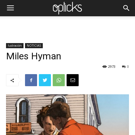
Iustración
NOTICIAS
Miles Hyman
2973
0