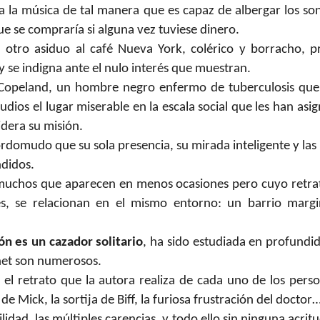
ma la música de tal manera que es capaz de albergar los s
e se compraría si alguna vez tuviese dinero.
, otro asiduo al café Nueva York, colérico y borracho, p
y se indigna ante el nulo interés que muestran.
Copeland, un hombre negro enfermo de tuberculosis que
dios el lugar miserable en la escala social que les han asi
idera su misión.
ordomudo que su sola presencia, su mirada inteligente y las 
ndidos.
 muchos que aparecen en menos ocasiones pero cuyo retrato
es, se relacionan en el mismo entorno: un barrio marg
ón es un cazador solitario
, ha sido estudiada en profundid
net son numerosos.
el retrato que la autora realiza de cada uno de los perso
de Mick, la sortija de Biff, la furiosa frustración del doctor
bilidad, las múltiples carencias, y todo ello sin ninguna acr