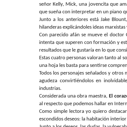
señor Kelly, Mick, una jovencita que a
que sueña con interpretar en un piano qu
Junto a los anteriores está Jake Blount
hilanderas explicándoles ideas marxistas 
Con parecido afán se mueve el doctor 
intenta que superen con formación y estu
resultados que le gustaría en lo que cons
Estas cuatro personas valoran tanto al s
una hoja les basta para sentirse compre
Todos los personajes señalados y otros
agudeza convirtiéndolos en inolvidabl
industrias.
Considerada una obra maestra,
El coraz
al respecto que podemos hallar en Inter
Como simple lectora yo quiero destacar 
escondidos deseos: la habitación interior 
Junto a los deseos, las dudas, la vulnera