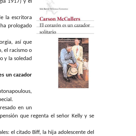
ia 1917) y el
 la escritora
 ha prologado
rgia, así que
, el racismo o
o y la soledad
es un cazador
ntonapoulous,
ecial.
gresado en un
pensión que regenta el señor Kelly y se
s: el citado Biff, la hija adolescente del