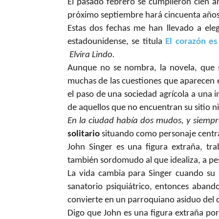
El pasado febrero se cumplieron cien 
próximo septiembre hará cincuenta año
Estas dos fechas me han llevado a ele
estadounidense, se titula
El corazón es
Elvira Lindo.
Aunque no se nombra, la novela, que s
muchas de las cuestiones que aparecen en
el paso de una sociedad agrícola a una i
de aquellos que no encuentran su sitio n
En la ciudad había dos mudos, y siempr
solitario
situando como personaje centra
John Singer es una figura extraña, t
también sordomudo al que idealiza, a pes
La vida cambia para Singer cuando su 
sanatorio psiquiátrico, entonces aband
convierte en un parroquiano asiduo del 
Digo que John es una figura extraña porqu