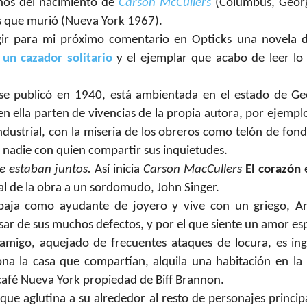
años del nacimiento de
Carson McCullers
(Columbus, Georg
s que murió (Nueva York 1967).
gir para mi próximo comentario en Opticks una novela de
 un cazador solitario
y el ejemplar que acabo de leer lo
e publicó en 1940, está ambientada en el estado de Geo
 ella parten de vivencias de la propia autora, por ejemplo
ndustrial, con la miseria de los obreros como telón de fond
i nadie con quien compartir sus inquietudes.
e estaban juntos.
Así inicia
Carson MacCullers
El corazón 
l de la obra a un sordomudo, John Singer.
rabaja como ayudante de joyero y vive con un griego, A
ar de sus muchos defectos, y por el que siente un amor esp
amigo, aquejado de frecuentes ataques de locura, es in
ona la casa que compartían, alquila una habitación en la 
café Nueva York propiedad de Biff Brannon.
e aglutina a su alrededor al resto de personajes principale