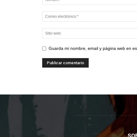
Guarda mi nombre, email y página web en es
SO