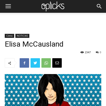
Cómic
NOTICIAS
Elisa McCausland
2347
0