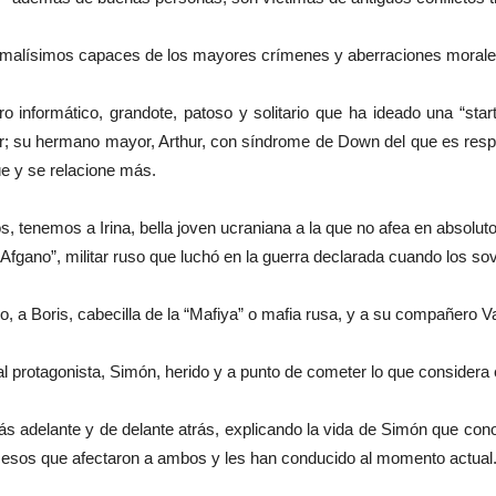
s, malísimos capaces de los mayores crímenes y aberraciones morales
ro informático, grandote, patoso y solitario que ha ideado una “sta
or; su hermano mayor, Arthur, con síndrome de Down del que es resp
e y se relacione más.
os, tenemos a Irina, bella joven ucraniana a la que no afea en absolut
Afgano”, militar ruso que luchó en la guerra declarada cuando los sov
, a Boris, cabecilla de la “Mafiya” o mafia rusa, y a su compañero V
al protagonista, Simón, herido y a punto de cometer lo que considera 
atrás adelante y de delante atrás, explicando la vida de Simón que con
 sucesos que afectaron a ambos y les han conducido al momento actual