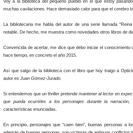
Voy a la biblioteca del pequeño pueblo en el que estoy pasando
muchas cavilaciones. Hace demasiado calor para que el cerebro 
La bibliotecaria me habla del autor de una serie llamada “Reina 
notable. De hecho, me muestra como novedades otros libros de dich
Convencida de acertar, me dice que debo iniciar el conocimiento 
hace tiempo, en concreto el año 2015.
Así que salgo de la biblioteca con el libro que hoy traigo a Optic
autor es
Juan Gómez-Jurado
.
Si entendemos que un thriller pretende
mantener al lector en expect
que pueda ocurrirles a los personajes durante la narración,
características enunciadas.
En principio, personajes que “caen bien”, buenas personas a 
además de buenas personas, son víctimas de antiguos conflictos t