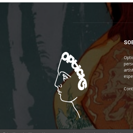
SO
Opti
pers
artís
espe
Cont