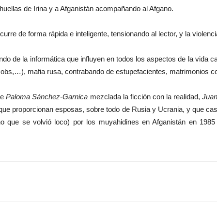
s huellas de Irina y a Afganistán acompañando al Afgano.
discurre de forma rápida e inteligente, tensionando al lector, y la violen
o de la informática que influyen en todos los aspectos de la vida 
bs,…), mafia rusa, contrabando de estupefacientes, matrimonios co
que
Paloma Sánchez-Garnica
mezclada la ficción con la realidad,
Jua
web que proporcionan esposas, sobre todo de Rusia y Ucrania, y que c
uno que se volvió loco) por los muyahidines en Afganistán en 19