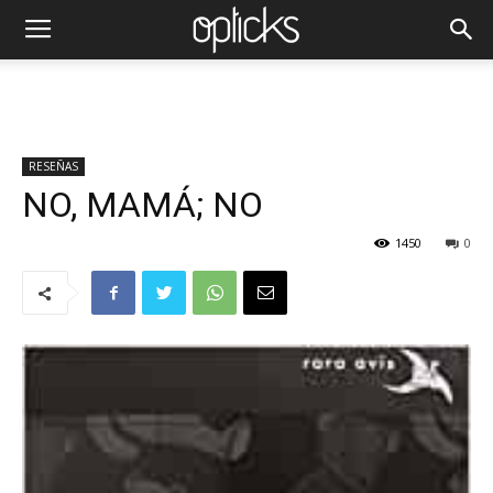
RESEÑAS
NO, MAMÁ; NO
1450
0