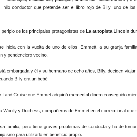
hilo conductor que pretende ser el libro rojo de Billy, uno de l
l periplo de los principales protagonistas de
La autopista Lincoln
dur
 se inicia con la vuelta de uno de ellos, Emmett, a su granja fami
en y pendenciero vecino.
tá embargada y él y su hermano de ocho años, Billy, deciden viajar a
uando Billy era un bebé.
er Land Cruise que Emmet adquirió merced al dinero conseguido mient
casa Woolly y Duchess, compañeros de Emmet en el correccional que
osa familia, pero tiene graves problemas de conducta y ha de toma
 sino para utilizarlo en beneficio propio.