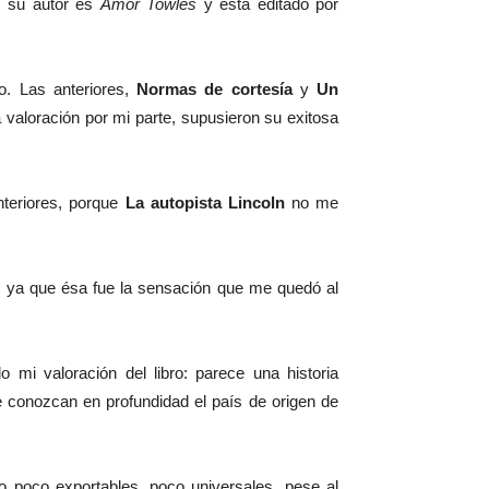
, su autor es
Amor Towles
y está editado por
no. Las anteriores,
Normas de cortesía
y
Un
valoración por mi parte, supusieron su exitosa
nteriores, porque
La autopista Lincoln
no me
”, ya que ésa fue la sensación que me quedó al
 mi valoración del libro: parece una historia
e conozcan en profundidad el país de origen de
o poco exportables, poco universales, pese al