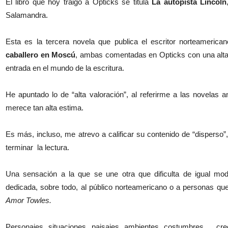
El libro que hoy traigo a Opticks se titula
La autopista Lincoln
Salamandra.
Esta es la tercera novela que publica el escritor norteamerica
caballero en Moscú
, ambas comentadas en Opticks con una alta 
entrada en el mundo de la escritura.
He apuntado lo de “alta valoración”, al referirme a las novelas a
merece tan alta estima.
Es más, incluso, me atrevo a calificar su contenido de “disperso
terminar la lectura.
Una sensación a la que se une otra que dificulta de igual modo
dedicada, sobre todo, al público norteamericano o a personas qu
Amor Towles.
Personajes, situaciones, paisajes, ambientes, costumbres…, cre