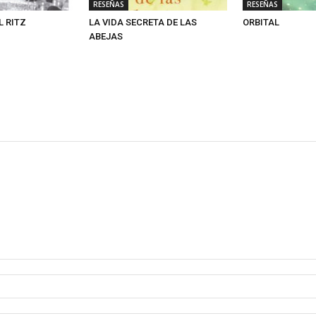
RESEÑAS
RESEÑAS
L RITZ
LA VIDA SECRETA DE LAS
ORBITAL
ABEJAS