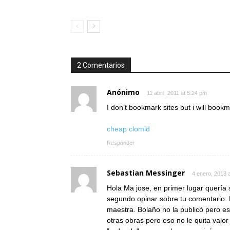
2 Comentarios
Anónimo
11 abril, 2011 at 5:24 pm
I don’t bookmark sites but i will bookm
cheap clomid
Responder
Sebastian Messinger
4 enero, 2013 
Hola Ma jose, en primer lugar quería s
segundo opinar sobre tu comentario. 
maestra. Bolaño no la publicó pero es
otras obras pero eso no le quita valo