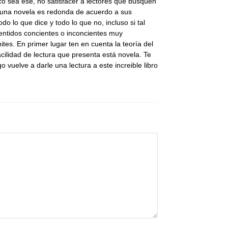
ico sea ese, no satisfacer a lectores que busquen
e una novela es redonda de acuerdo a sus
o lo que dice y todo lo que no, incluso si tal
 sentidos concientes o inconcientes muy
ites. En primer lugar ten en cuenta la teoría del
ilidad de lectura que presenta está novela. Te
 vuelve a darle una lectura a este increible libro