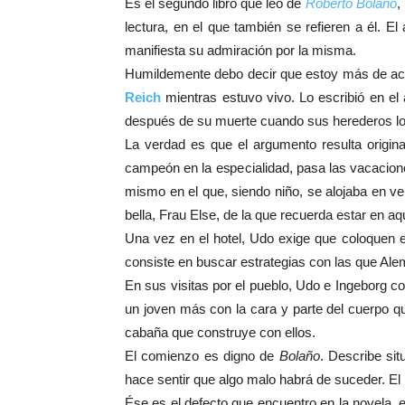
Es el segundo libro que leo de
Roberto Bolaño
,
lectura, en el que también se refieren a él. E
manifiesta su admiración por la misma.
Humildemente debo decir que estoy más de a
Reich
mientras estuvo vivo. Lo escribió en el 
después de su muerte cuando sus herederos lo 
La verdad es que el argumento resulta original
campeón en la especialidad, pasa las vacacione
mismo en el que, siendo niño, se alojaba en v
bella, Frau Else, de la que recuerda estar en 
Una vez en el hotel, Udo exige que coloquen en
consiste en buscar estrategias con las que Alem
En sus visitas por el pueblo, Udo e Ingeborg c
un joven más con la cara y parte del cuerpo q
cabaña que construye con ellos.
El comienzo es digno de
Bolaño
. Describe si
hace sentir que algo malo habrá de suceder. El
Ése es el defecto que encuentro en la novela, 