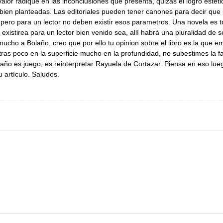
alor radique en las inconclusiones que presenta, quizás el logro estét
s bien planteadas. Las editoriales pueden tener canones para decir qu
pero para un lector no deben existir esos parametros. Una novela es tod
 existirea para un lector bien venido sea, allí habrá una pluralidad de
ucho a Bolaño, creo que por ello tu opinion sobre el libro es la que em
s poco en la superficie mucho en la profundidad, no subestimes la fac
año es juego, es reinterpretar Rayuela de Cortazar. Piensa en eso luego
 artículo. Saludos.