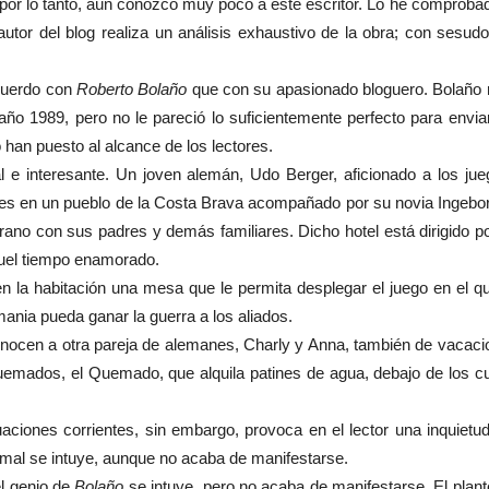
 por lo tanto, aún conozco muy poco a este escritor. Lo he comprobad
l autor del blog realiza un análisis exhaustivo de la obra; con sesu
cuerdo con
Roberto Bolaño
que con su apasionado bloguero. Bolaño 
año 1989, pero no le pareció lo suficientemente perfecto para enviar
han puesto al alcance de los lectores.
 e interesante. Un joven alemán, Udo Berger, aficionado a los jueg
s en un pueblo de la Costa Brava acompañado por su novia Ingeborg.
erano con sus padres y demás familiares. Dicho hotel está dirigido
aquel tiempo enamorado.
 la habitación una mesa que le permita desplegar el juego en el que
ania pueda ganar la guerra a los aliados.
onocen a otra pareja de alemanes, Charly y Anna, también de vacacio
uemados, el Quemado, que alquila patines de agua, debajo de los cu
tuaciones corrientes, sin embargo, provoca en el lector una inquiet
 mal se intuye, aunque no acaba de manifestarse.
el genio de
Bolaño
se intuye, pero no acaba de manifestarse. El plant