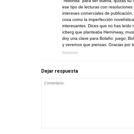
"redonda" para ser buena, quizás su v
ese tipo de lecturas con resolucione
intereses comerciales de publicación, 
cosa como la imperfección novelística
interesantes. Dices que no has leído m
icberg que planteaba Heminway, mustra
doy una clave para Bolaño: juego, Bol
y veremos que piensas. Gracias por tu
Responder
Dejar respuesta