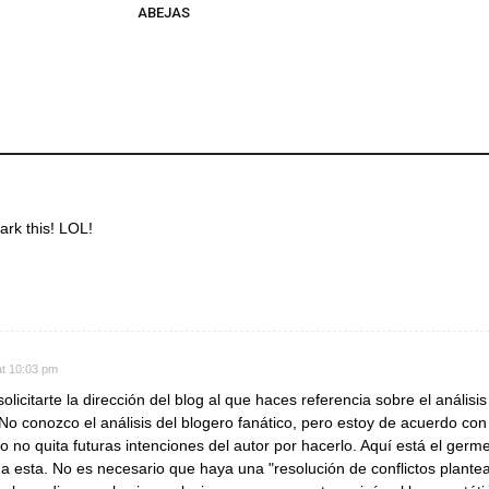
ABEJAS
ark this! LOL!
at 10:03 pm
olicitarte la dirección del blog al que haces referencia sobre el análisi
No conozco el análisis del blogero fanático, pero estoy de acuerdo co
o no quita futuras intenciones del autor por hacerlo. Aquí está el germ
r a esta. No es necesario que haya una "resolución de conflictos plant