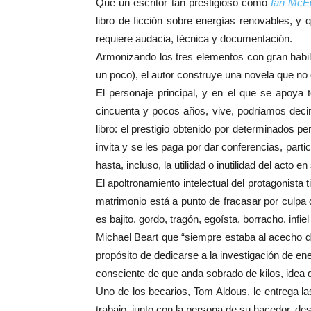
Que un escritor tan prestigioso como
Ian Mc
libro de ficción sobre energías renovables, y
requiere audacia, técnica y documentación.
Armonizando los tres elementos con gran habili
un poco), el autor construye una novela que no d
El personaje principal, y en el que se apoya
cincuenta y pocos años, vive, podríamos decir,
libro: el prestigio obtenido por determinados p
invita y se les paga por dar conferencias, part
hasta, incluso, la utilidad o inutilidad del acto en 
El apoltronamiento intelectual del protagonist
matrimonio está a punto de fracasar por culpa d
es bajito, gordo, tragón, egoísta, borracho, inf
Michael Beart que “siempre estaba al acecho de 
propósito de dedicarse a la investigación de e
consciente de que anda sobrado de kilos, idea 
Uno de los becarios, Tom Aldous, le entrega las
trabajo, junto con la persona de su hacedor, 