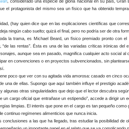
Ewan
, considerado una especie de gloria nacional en su país, Gran B
 que el protagonista del mismo sea un físico que ha obtenido temp
dad, (hay quien dice que en las explicaciones científicas que corre
eja ningún cabo suelto; quizá el final, pero no podría ser de otra for
 toda la trama, es Michael Beard, un físico premiado pronto con e
 “de las rentas”. Ésta es una de las variadas críticas irónicas del 
ersonajes, aunque sea en pasado, magnifica cualquier acto social al 
icipar en convenciones o en proyectos subvencionados, sin plantearse 
sí.
a tiene poco que ver con su agitada vida amorosa: casado en cinco 
e una de ellas. Supongo que aquí también influye el prestigio acadé
iel y algunas otras singularidades que dejo que el lector descubra seg
un cargo oficial que entrañase un estipendio”, accede a dirigir un 
nergías limpias. El interés que pone en el cargo es tan pequeño com
de continuo regímenes alimenticios que nunca inicia.
 conclusiones a las que ha llegado, tras estudiar la posibilidad de ob
desempeñarán un importante papel en el relato que se va complicando