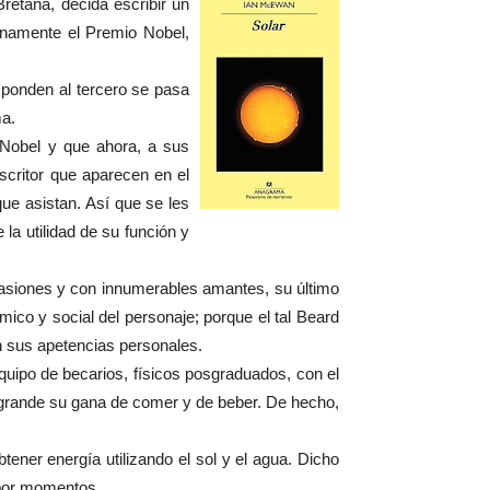
retaña, decida escribir un
ranamente el Premio Nobel,
sponden al tercero se pasa
ma.
l Nobel y que ahora, a sus
escritor que aparecen en el
que asistan. Así que se les
la utilidad de su función y
ocasiones y con innumerables amantes, su último
mico y social del personaje; porque el tal Beard
ún sus apetencias personales.
equipo de becarios, físicos posgraduados, con el
o grande su gana de comer y de beber. De hecho,
tener energía utilizando el sol y el agua. Dicho
 por momentos.