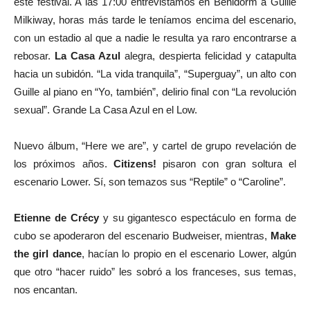
este festival. A las 17:00 entrevistamos en Benidorm a Guille
Milkiway, horas más tarde le teníamos encima del escenario,
con un estadio al que a nadie le resulta ya raro encontrarse a
rebosar.
La Casa Azul
alegra, despierta felicidad y catapulta
hacia un subidón. “La vida tranquila”, “Superguay”, un alto con
Guille al piano en “Yo, también”, delirio final con “La revolución
sexual”. Grande La Casa Azul en el Low.
Nuevo álbum, “Here we are”, y cartel de grupo revelación de
los próximos años.
Citizens!
pisaron con gran soltura el
escenario Lower. Sí, son temazos sus “Reptile” o “Caroline”.
Etienne de Crécy
y su gigantesco espectáculo en forma de
cubo se apoderaron del escenario Budweiser, mientras,
Make
the girl dance
, hacían lo propio en el escenario Lower, algún
que otro “hacer ruido” les sobró a los franceses, sus temas,
nos encantan.