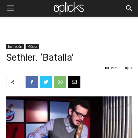
Iustración
Música
Sethler. ‘Batalla’
1921
0