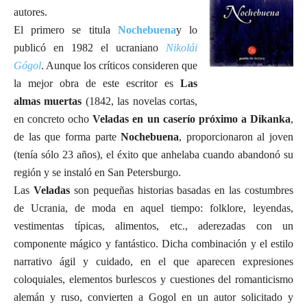
autores.
El primero se titula
Nochebuena
y lo
publicó en 1982 el ucraniano
Nikolái
Gógol
. Aunque los críticos consideren que
la mejor obra de este escritor es
Las
almas muertas
(1842, las novelas cortas,
en concreto ocho
Veladas en un caserío próximo a
Dikanka
,
de las que forma parte
Nochebuena
,
proporcionaron al joven
(tenía sólo 23 años), el éxito que anhelaba cuando abandonó su
región y se instaló en San Petersburgo.
Las
Veladas
son pequeñas historias basadas en las costumbres
de Ucrania, de moda en aquel tiempo: folklore, leyendas,
vestimentas típicas, alimentos, etc., aderezadas con un
componente mágico y fantástico. Dicha combinación y el estilo
narrativo ágil y cuidado, en el que aparecen expresiones
coloquiales, elementos burlescos y cuestiones del romanticismo
alemán y ruso, convierten a Gogol en un autor solicitado y