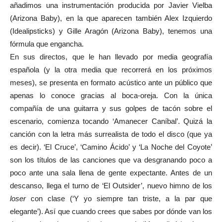
añadimos una instrumentación producida por Javier Vielba
(Arizona Baby), en la que aparecen también Alex Izquierdo
(Idealipsticks) y Gille Aragón (Arizona Baby), tenemos una
fórmula que engancha.
En sus directos, que le han llevado por media geografía
española (y la otra media que recorrerá en los próximos
meses), se presenta en formato acústico ante un público que
apenas lo conoce gracias al boca-oreja. Con la única
compañía de una guitarra y sus golpes de tacón sobre el
escenario, comienza tocando ‘Amanecer Caníbal’. Quizá la
canción con la letra más surrealista de todo el disco (que ya
es decir). ‘El Cruce’, ‘Camino Ácido’ y ‘La Noche del Coyote’
son los títulos de las canciones que va desgranando poco a
poco ante una sala llena de gente expectante. Antes de un
descanso, llega el turno de ‘El Outsider’, nuevo himno de los
loser
con clase (‘Y yo siempre tan triste, a la par que
elegante’). Así que cuando crees que sabes por dónde van los