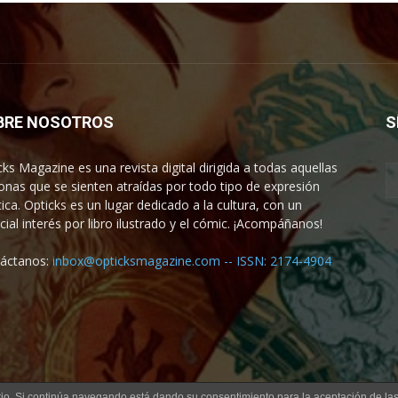
BRE NOSOTROS
S
cks Magazine es una revista digital dirigida a todas aquellas
onas que se sienten atraídas por todo tipo de expresión
tica. Opticks es un lugar dedicado a la cultura, con un
cial interés por libro ilustrado y el cómic. ¡Acompáñanos!
áctanos:
inbox@opticksmagazine.com -- ISSN: 2174-4904
uario. Si continúa navegando está dando su consentimiento para la aceptación de l