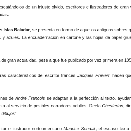
escatándolos de un injusto olvido, escritores e ilustradores de gran
adas.
as Islas Baladar
, se presenta en forma de aquellos antiguos sobres q
as y azules. La encuadernación en cartoné y las hojas de papel gru
ta de gran actualidad, pese a que fue publicado por vez primera en 19
bras característicos del escritor francés
Jacques Prévert
, hacen que
iones de
André Francois
se adaptan a la perfección al texto, ayuda
ta al servicio de posibles narradores adultos. Decía
Chesterton
, di
 dibujos
”.
ritor e ilustrador norteamericano
Maurice Sendak
, el escaso text