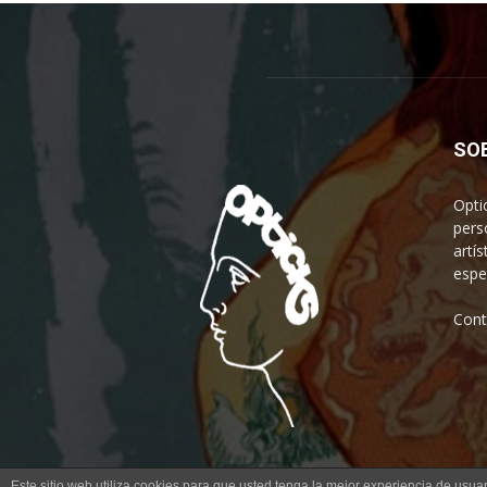
SO
Opti
pers
artís
espe
Cont
Este sitio web utiliza cookies para que usted tenga la mejor experiencia de us