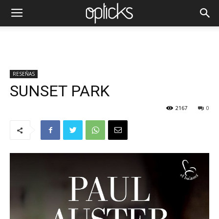
RESEÑAS
SUNSET PARK
2167
0