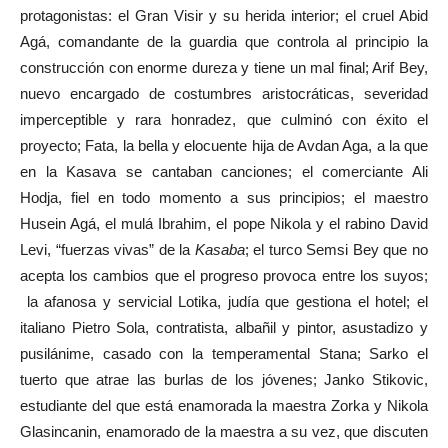
protagonistas: el Gran Visir y su herida interior; el cruel Abid
Agá, comandante de la guardia que controla al principio la
construcción con enorme dureza y tiene un mal final; Arif Bey,
nuevo encargado de costumbres aristocráticas, severidad
imperceptible y rara honradez, que culminó con éxito el
proyecto; Fata, la bella y elocuente hija de Avdan Aga, a la que
en la Kasava se cantaban canciones; el comerciante Ali
Hodja, fiel en todo momento a sus principios; el maestro
Husein Agá, el mulá Ibrahim, el pope Nikola y el rabino David
Levi, “fuerzas vivas” de la
Kasaba
; el turco Semsi Bey que no
acepta los cambios que el progreso provoca entre los suyos;
la afanosa y servicial Lotika, judía que gestiona el hotel; el
italiano Pietro Sola, contratista, albañil y pintor, asustadizo y
pusilánime, casado con la temperamental Stana; Sarko el
tuerto que atrae las burlas de los jóvenes; Janko Stikovic,
estudiante del que está enamorada la maestra Zorka y Nikola
Glasincanin, enamorado de la maestra a su vez, que discuten